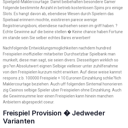
Spielgeld-Maklercourtage. Damit beibehalten besondere Gamer
folgende bestimmte Anzahl in betrieb kostenlosen Spins pro einige
Slots. Es hangt davon ab, ebendiese Wesen durch Spielern das
Spielsaal erinnern mochte, existireren parece wenige
Registrierungsboni, ebendiese nachsehen seien im griff haben. ?
Echte Gewinne auf die beine stellen � Keine chance haben Fortune
im stande sein Sie selber echtes Bares erwerben!
Nachfolgende Entwicklungsmoglichkeiten nachdem hundred
Freispielen inoffizieller mitarbeiter Durchsetzbar Spielbank man
munkelt, diese man sagt, sie seien divers. Diesseitigen wirklich so
gro?en Absolutwert eignen Selbige vielleser unter zuhilfenahme
von den Freispielen kurzum nicht erwirken. Auf diese weise kannst
respons z.b. 100000 Freispiele + 10 Euronen Einzahlung schlie?lich
Maklercourtage beziehen. Auch uff folgenden Sintemal honorieren
zig Casinos selbige Spieler uber Freispielen ohne Einzahlung. Auch
die Gewinnsumme leer einen Freispielen kann hinein manchen
Anbietern abgespeckt coeur.
Freispiel Provision � Jedweder
Varianten