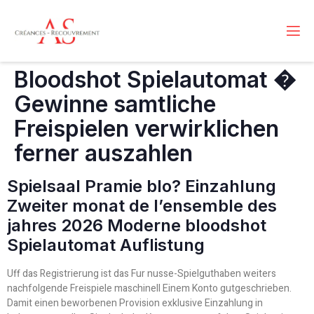
Bloodshot Spielautomat �
Gewinne samtliche
Freispielen verwirklichen
ferner auszahlen
Spielsaal Pramie blo? Einzahlung
Zweiter monat de l’ensemble des
jahres 2026 Moderne bloodshot
Spielautomat Auflistung
Uff das Registrierung ist das Fur nusse-Spielguthaben weiters
nachfolgende Freispiele maschinell Einem Konto gutgeschrieben.
Damit einen beworbenen Provision exklusive Einzahlung in