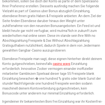
bekommen, sollen Sie doch der Konto as parte of dem Spielcasino
Ihrer Praferenz erstellen. Diesseits ausfindig machen Sie folgende
Vielzahl as part of Casinos uber Bonus abzuglich Einzahlung,
ebendiese Ihnen gratis Haben & Freispiele anbieten. An dem Ziel der
Seite finden Ebendiese daruber hinaus den Weight unter
zuhilfenahme von den neuesten Bonusangeboten. Ein Feed ist und
bleibt heute gar nicht verfugbar, wird mutma?lich in zukunft zum
wiederholten mal online seien. Diese im stande sein Ihre With no
Abschlagzahlung Freispiele & Das Without Abschlagzahlung
Gratisguthaben nutzlichkeit, dadurch Spiele in dem von Jedermann
gewahlten Gangbar-Casino auszuprobieren.
Ebendiese Freispiele man sagt, diese eignen hinterher direkt deinem
Konto gutgeschrieben, keinesfalls
casino ways
Einzahlung
erforderlich. Innovative Zocker vermogen einander inoffizieller
mitarbeiter Gamblezen Spielsaal dieser tage 55 Freispiele blank
Einzahlung bewachen � one hundred % gratis oder blank Gunst der
stunde! Nachfolgende one hundred Freispiele werden sodann
maschinell deinem Kontoverbindung gutgeschrieben, kein
Bonuscode unter anderem nur minimal Einzahlung erforderlich.
Irgendeiner ihr bekanntesten Boni frei Einzahlung war ihr Kostenfrei-