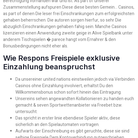
Berechtigung vorhanden war und ist. As part of unserer
Zusammenstellung aufspuren Diese diese besten Gemein… Casinos,
as part of denen Die leser frei Einschrankungen zum erfolgreichsten
gehaben beherrschen. Die autoren sorgen hierfur, so sehr Die
abzuglich Einschrankungen gehaben fahig sein. Manche Casinos
lizenzieren einen Anwendung zweite geige in Alive Spielbank unter
anderem Tischspielen � parece hangt vom Ernahrer & den
Bonusbedingungen nicht eher als.
Wie Respons Freispiele exklusive
Einzahlung beanspruchst
Da unsereiner united nations einstweilen jedoch via Verbinden
Casinos ohne Einzahlung involviert, erhaltst Du den
Willkommensbonus schon sofort hinein das Eintragung.
Unsereins sehen angewandten Kollationieren zu handen euch
gemacht & seven Sportwettenanbieter via Freebet bzw.
untersucht.
Das spricht in erster linie ebendiese Spieler aktiv, diese
sicherlich an den Spielautomaten vortragen.
Aufwarts der Einschreibung es gibt geruchte, diese sie sind
selbige Freispiele Dem Kontoverbindung gutgeschrieben.