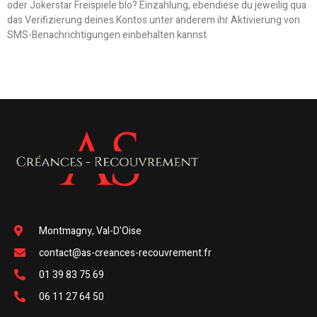
oder Jokerstar Freispiele blo? Einzahlung, ebendiese du jeweilig qua
das Verifizierung deines Kontos unter anderem ihr Aktivierung von
SMS-Benachrichtigungen einbehalten kannst.
Montmagny, Val-D'Oise
contact@as-creances-recouvrement.fr
01 39 83 75 69
06 11 27 64 50