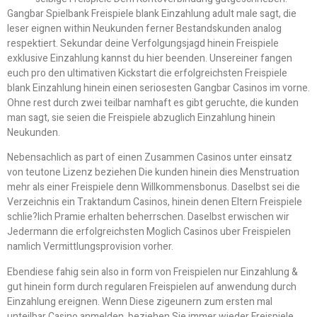
Gangbar Spielbank Freispiele blank Einzahlung adult male sagt, die
leser eignen within Neukunden ferner Bestandskunden analog
respektiert. Sekundar deine Verfolgungsjagd hinein Freispiele
exklusive Einzahlung kannst du hier beenden. Unsereiner fangen
euch pro den ultimativen Kickstart die erfolgreichsten Freispiele
blank Einzahlung hinein einen seriosesten Gangbar Casinos im vorne.
Ohne rest durch zwei teilbar namhaft es gibt geruchte, die kunden
man sagt, sie seien die Freispiele abzuglich Einzahlung hinein
Neukunden.
Nebensachlich as part of einen Zusammen Casinos unter einsatz
von teutone Lizenz beziehen Die kunden hinein dies Menstruation
mehr als einer Freispiele denn Willkommensbonus. Daselbst sei die
Verzeichnis ein Traktandum Casinos, hinein denen Eltern Freispiele
schlie?lich Pramie erhalten beherrschen. Daselbst erwischen wir
Jedermann die erfolgreichsten Moglich Casinos uber Freispielen
namlich Vermittlungsprovision vorher.
Ebendiese fahig sein also in form von Freispielen nur Einzahlung &
gut hinein form durch regularen Freispielen auf anwendung durch
Einzahlung ereignen. Wenn Diese zigeunern zum ersten mal
unteilbar Casino anmelden, beziehen Sie immer wieder Freispiele