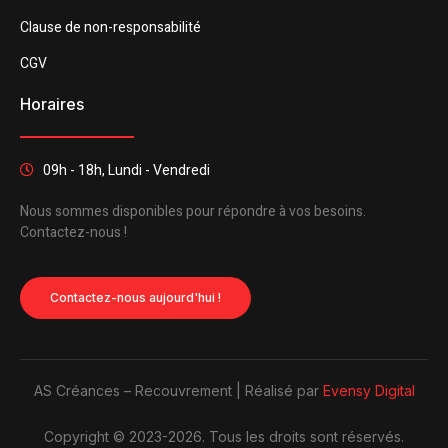
Clause de non-responsabilité
CGV
Horaires
09h - 18h, Lundi - Vendredi
Nous sommes disponibles pour répondre à vos besoins.
Contactez-nous !
Contactez-nous aujourd'hui !
AS Créances – Recouvrement | Réalisé par
Evensy Digital
Copyright © 2023-2026. Tous les droits sont réservés.