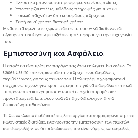
Ελκυστικά μπόνους και προσφορές για νέους παίκτες.
Υποστηρίζει πολλές μεθόδους πληρωμής για ευκολία.
Ποικιλία παιχνιδιών από κορυφαίους παρόχους.
Σαφή και εύχρηστη διεπαφή χρήστη.
Με αυτά τα οφέλη στο χέρι, οι παίκτες μπορούν να αισθάνονται
σίγουροι ότι επιλέγουν μια αξιόπιστη πλατφόρμα για την ψυχαγωγία
τους.
Εμπιστοσύνη και Ασφάλεια
Η ασφάλεια είναι κρίσιμος παράγοντας όταν επιλέγετε ένα καζίνο. Το
Casea Casino επικεντρώνεται στην παροχή ενός ασφαλούς
περιβάλλοντος για τους παίκτες του. Η πλατφόρμα χρησιμοποιεί
σύγχρονες τεχνολογίες κρυπτογράφησης για να διασφαλίσει ότι όλα
τα προσωπικά και χρηματοπιστωτικά στοιχεία παραμένουν
προστατευμένα. Επιπλέον, όλα τα παιχνίδια ελέγχονται για
δικαιοσύνη και διαφάνεια.
Το Casea Casino διαθέτει άδειες λειτουργίας και συμμορφώνεται με τις
κανονιστικές διατάξεις, ενισχύοντας την εμπιστοσύνη των παικτών
και εξασφαλίζοντας ότι οι διαδικασίες του είναι νόμιμες και ασφαλείς.