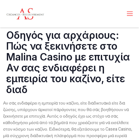
Οδηγός για αρχάριους:
Πώς να ξεκινήσετε στο
Malina Casino με επιτυχία
Αν σας ενδιαφέρει η
εμπειρία του καζίνο, είτε
διαδ
Αν σας ενδιαφέρει η εμπειρία του καζίνο, είτε διαδικτυακά είτε δια
ζώσης, υπάρχουν αρκετοί παράγοντες που θα σας βοηθήσουν να
ξεκινήσετε με επιτυχία. Αυτός ο οδηγός έχει ως στόχο να σας
καθοδηγήσει μέσα από τα βήματα που χρειάζεστε για να εισέλθετε
στον κόσμο των καζίνο. Ειδικότερα, θα εξετάσουμε το Casea Casino,
μία σύγχρονη διαδικτυακή πλατφόρμα που προσφέρει μια ευρεία