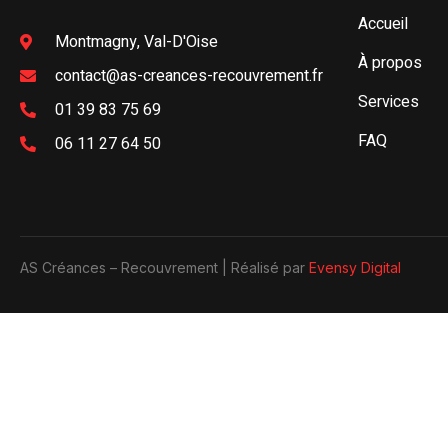
Accueil
Montmagny, Val-D'Oise
À propos
contact@as-creances-recouvrement.fr
Services
01 39 83 75 69
FAQ
06 11 27 64 50
AS Créances – Recouvrement | Réalisé par
Evensy Digital