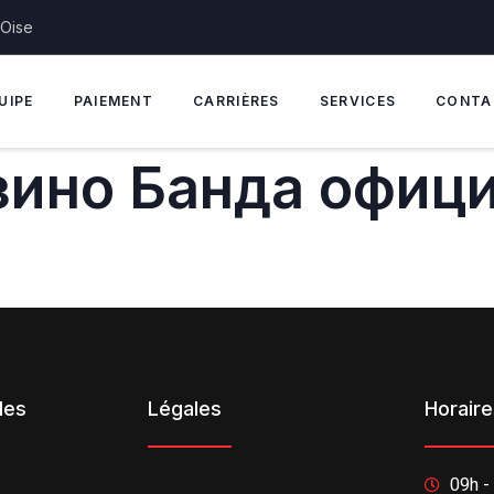
'Oise
UIPE
PAIEMENT
CARRIÈRES
SERVICES
CONTA
зино Банда офиц
des
Légales
Horair
09h -