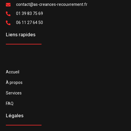
contact@as-creances-recouvrement.fr
01 39 83 75 69
06 11 27 64 50
Liens rapides
Accueil
À propos
Services
FAQ
Légales