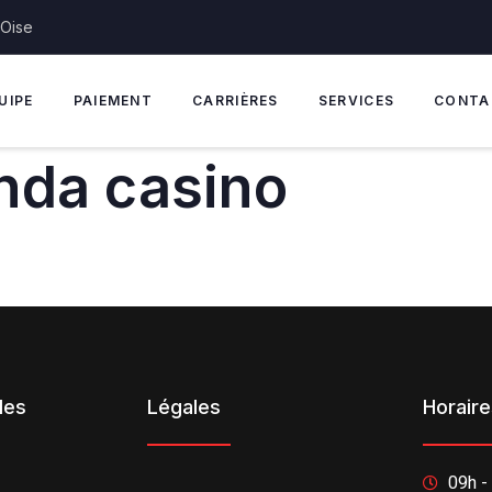
'Oise
UIPE
PAIEMENT
CARRIÈRES
SERVICES
CONTA
nda casino
des
Légales
Horair
09h -