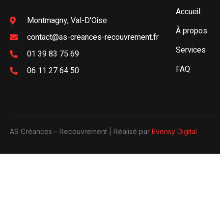
Accueil
Montmagny, Val-D'Oise
À propos
contact@as-creances-recouvrement.fr
Services
01 39 83 75 69
FAQ
06 11 27 64 50
AS Créances – Recouvrement | Réalisé par
Evensy Digital