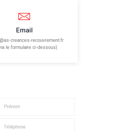
Email
t@as-creances-recouvrement.fr
via le formulaire ci-dessous)