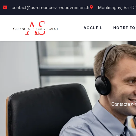
contact@as-creances-recouvrement.fr
Montmagny, Val-D
ACCUEIL
NOTRE ÉQ
Contactez-n