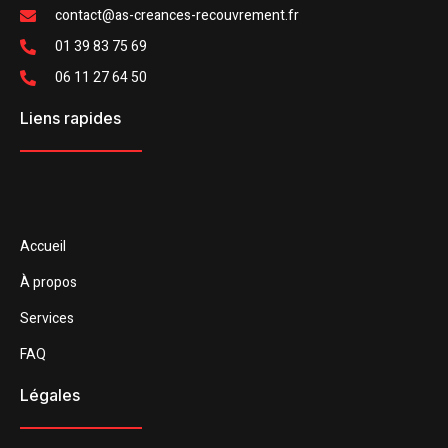
contact@as-creances-recouvrement.fr
01 39 83 75 69
06 11 27 64 50
Liens rapides
Accueil
À propos
Services
FAQ
Légales