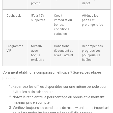
promo
dépôt
Cashback
5% à 15%
Crédit
Atténue les
sur pertes
immédiat ou
pertes et
bonus,
prolonge le jeu
conditions
variables
Programme
Niveaux
Conditions
Récompenses
VIP
avec
dépendant du
progressives
bonus
niveau atteint
pour joueurs
exclusifs
fidèles
Comment établir une comparaison efficace ? Suivez ces étapes
pratiques :
Recensez les offres disponibles sur une même période pour
éviter les biais saisonniers.
Notez le ratio entre le pourcentage du bonus et le montant
maximal pris en compte.
Vérifiez toujours les conditions de mise — un bonus important