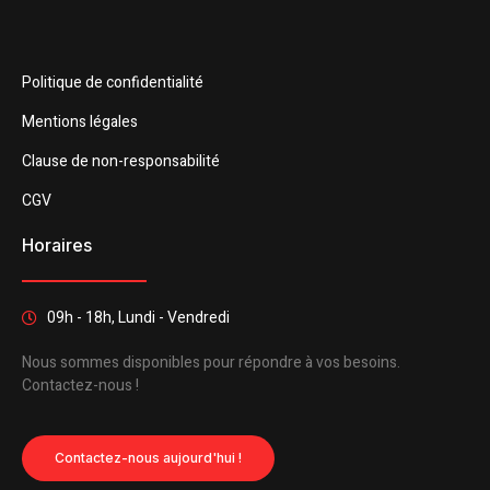
Politique de confidentialité
Mentions légales
Clause de non-responsabilité
CGV
Horaires
09h - 18h, Lundi - Vendredi
Nous sommes disponibles pour répondre à vos besoins.
Contactez-nous !
Contactez-nous aujourd'hui !