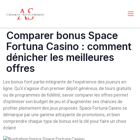
Comparer bonus Space
Fortuna Casino : comment
dénicher les meilleures
offres
Les bonus font partie intégrante de l’expérience des joueurs en
ligne. Qu’il s’agisse d’un premier dépôt généreux, de tours gratuits
ou de programmes de fidélité, savoir comparer les offres permet
d’optimiser son budget de jeu et d’augmenter ses chances de
profiter pleinement des jeux proposés. Space Fortuna Casino se
démarque par une gamme attrayante de promotions, et bien
comprendre chaque type de bonus est la clé pour faire un choix
éclairé.