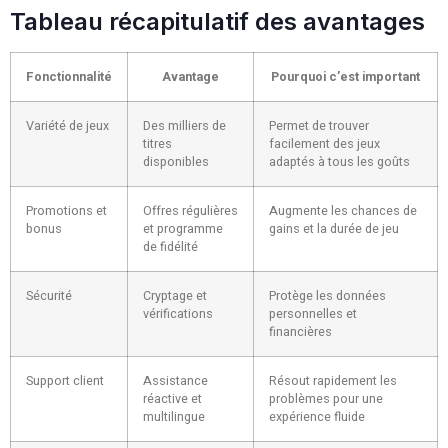
Tableau récapitulatif des avantages
Fonctionnalité
Avantage
Pourquoi c’est important
Variété de jeux
Des milliers de
Permet de trouver
titres
facilement des jeux
disponibles
adaptés à tous les goûts
Promotions et
Offres régulières
Augmente les chances de
bonus
et programme
gains et la durée de jeu
de fidélité
Sécurité
Cryptage et
Protège les données
vérifications
personnelles et
financières
Support client
Assistance
Résout rapidement les
réactive et
problèmes pour une
multilingue
expérience fluide