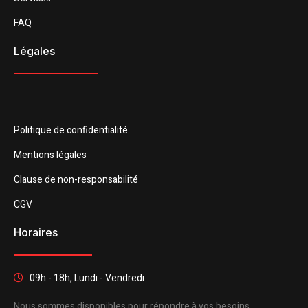
FAQ
Légales
Politique de confidentialité
Mentions légales
Clause de non-responsabilité
CGV
Horaires
09h - 18h, Lundi - Vendredi
Nous sommes disponibles pour répondre à vos besoins.