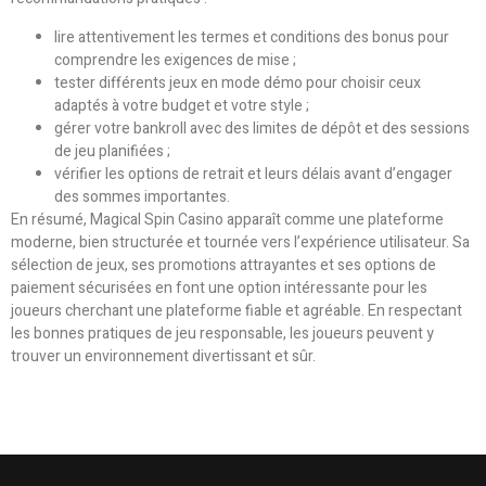
lire attentivement les termes et conditions des bonus pour
comprendre les exigences de mise ;
tester différents jeux en mode démo pour choisir ceux
adaptés à votre budget et votre style ;
gérer votre bankroll avec des limites de dépôt et des sessions
de jeu planifiées ;
vérifier les options de retrait et leurs délais avant d’engager
des sommes importantes.
En résumé, Magical Spin Casino apparaît comme une plateforme
moderne, bien structurée et tournée vers l’expérience utilisateur. Sa
sélection de jeux, ses promotions attrayantes et ses options de
paiement sécurisées en font une option intéressante pour les
joueurs cherchant une plateforme fiable et agréable. En respectant
les bonnes pratiques de jeu responsable, les joueurs peuvent y
trouver un environnement divertissant et sûr.