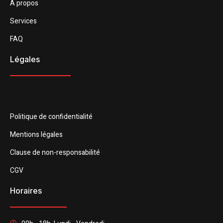
À propos
Services
FAQ
Légales
Politique de confidentialité
Mentions légales
Clause de non-responsabilité
CGV
Horaires