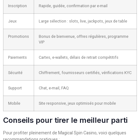
Inscription
Rapide, guidée, confirmation par e-mail
Jeux
Large sélection : slots, live, jackpots, jeux de table
Promotions
Bonus de bienvenue, offres régulières, programme
VIP
Paiements
Cartes, e-wallets, délais de retrait compétitifs
Sécurité
Chiffrement, fournisseurs certifiés, vérifications KYC
Support
Chat, e-mail, FAQ
Mobile
Site responsive, jeux optimisés pour mobile
Conseils pour tirer le meilleur parti
Pour profiter pleinement de Magical Spin Casino, voici quelques
recommandations pratiques :