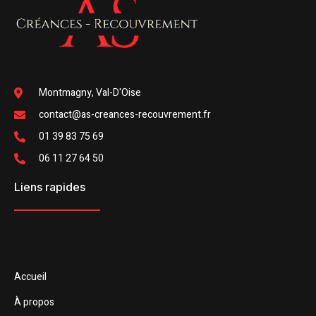
Montmagny, Val-D'Oise
contact@as-creances-recouvrement.fr
01 39 83 75 69
06 11 27 64 50
Liens rapides
Accueil
À propos