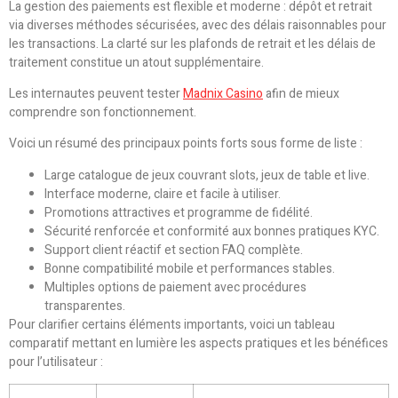
La gestion des paiements est flexible et moderne : dépôt et retrait
via diverses méthodes sécurisées, avec des délais raisonnables pour
les transactions. La clarté sur les plafonds de retrait et les délais de
traitement constitue un atout supplémentaire.
Les internautes peuvent tester
Madnix Casino
afin de mieux
comprendre son fonctionnement.
Voici un résumé des principaux points forts sous forme de liste :
Large catalogue de jeux couvrant slots, jeux de table et live.
Interface moderne, claire et facile à utiliser.
Promotions attractives et programme de fidélité.
Sécurité renforcée et conformité aux bonnes pratiques KYC.
Support client réactif et section FAQ complète.
Bonne compatibilité mobile et performances stables.
Multiples options de paiement avec procédures
transparentes.
Pour clarifier certains éléments importants, voici un tableau
comparatif mettant en lumière les aspects pratiques et les bénéfices
pour l’utilisateur :