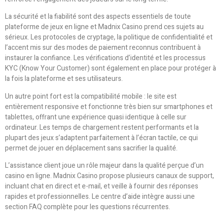
La sécurité et la fiabilité sont des aspects essentiels de toute
plateforme de jeux en ligne et Madnix Casino prend ces sujets au
sérieux. Les protocoles de cryptage, la politique de confidentialité et
l’accent mis sur des modes de paiement reconnus contribuent à
instaurer la confiance. Les vérifications d’identité et les processus
KYC (Know Your Customer) sont également en place pour protéger à
la fois la plateforme et ses utilisateurs.
Un autre point fort est la compatibilité mobile : le site est
entièrement responsive et fonctionne très bien sur smartphones et
tablettes, offrant une expérience quasi identique à celle sur
ordinateur. Les temps de chargement restent performants et la
plupart des jeux s’adaptent parfaitement à l’écran tactile, ce qui
permet de jouer en déplacement sans sacrifier la qualité.
L’assistance client joue un rôle majeur dans la qualité perçue d’un
casino en ligne. Madnix Casino propose plusieurs canaux de support,
incluant chat en direct et e-mail, et veille à fournir des réponses
rapides et professionnelles. Le centre d’aide intègre aussi une
section FAQ complète pour les questions récurrentes.