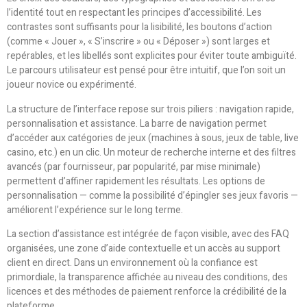
l’identité tout en respectant les principes d’accessibilité. Les
contrastes sont suffisants pour la lisibilité, les boutons d’action
(comme « Jouer », « S’inscrire » ou « Déposer ») sont larges et
repérables, et les libellés sont explicites pour éviter toute ambiguïté.
Le parcours utilisateur est pensé pour être intuitif, que l’on soit un
joueur novice ou expérimenté.
La structure de l’interface repose sur trois piliers : navigation rapide,
personnalisation et assistance. La barre de navigation permet
d’accéder aux catégories de jeux (machines à sous, jeux de table, live
casino, etc.) en un clic. Un moteur de recherche interne et des filtres
avancés (par fournisseur, par popularité, par mise minimale)
permettent d’affiner rapidement les résultats. Les options de
personnalisation — comme la possibilité d’épingler ses jeux favoris —
améliorent l’expérience sur le long terme.
La section d’assistance est intégrée de façon visible, avec des FAQ
organisées, une zone d’aide contextuelle et un accès au support
client en direct. Dans un environnement où la confiance est
primordiale, la transparence affichée au niveau des conditions, des
licences et des méthodes de paiement renforce la crédibilité de la
plateforme.