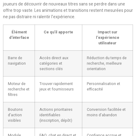
joueurs de découvrir de nouveaux titres sans se perdre dans une
offre trop vaste. Les animations et transitions restent mesurées pour
ne pas distraire ni ralentir l’expérience.
Élément
Ce qu’il apporte
Impact sur
d’interface
l’expérience
utilisateur
Barre de
Accès direct aux
Réduction du temps de
navigation
catégories et
recherche, meilleure
sections clés
orientation
Moteur de
Trouver rapidement
Personnalisation et
recherche et
jeux et fournisseurs
efficacité
filtres
Boutons
Actions prioritaires
Conversion facilitée et
d’action
identifiables
moins d’abandon
visibles
(inscription, dépôt)
Module
FAQ, chat en direct et
Confiance accrue et