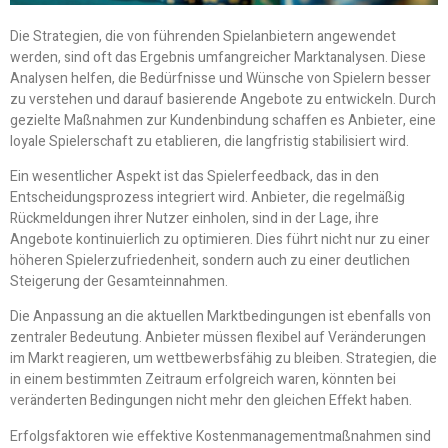
Die Strategien, die von führenden Spielanbietern angewendet
werden, sind oft das Ergebnis umfangreicher Marktanalysen. Diese
Analysen helfen, die Bedürfnisse und Wünsche von Spielern besser
zu verstehen und darauf basierende Angebote zu entwickeln. Durch
gezielte Maßnahmen zur Kundenbindung schaffen es Anbieter, eine
loyale Spielerschaft zu etablieren, die langfristig stabilisiert wird.
Ein wesentlicher Aspekt ist das Spielerfeedback, das in den
Entscheidungsprozess integriert wird. Anbieter, die regelmäßig
Rückmeldungen ihrer Nutzer einholen, sind in der Lage, ihre
Angebote kontinuierlich zu optimieren. Dies führt nicht nur zu einer
höheren Spielerzufriedenheit, sondern auch zu einer deutlichen
Steigerung der Gesamteinnahmen.
Die Anpassung an die aktuellen Marktbedingungen ist ebenfalls von
zentraler Bedeutung. Anbieter müssen flexibel auf Veränderungen
im Markt reagieren, um wettbewerbsfähig zu bleiben. Strategien, die
in einem bestimmten Zeitraum erfolgreich waren, könnten bei
veränderten Bedingungen nicht mehr den gleichen Effekt haben.
Erfolgsfaktoren wie effektive Kostenmanagementmaßnahmen sind