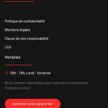
Politique de confidentialité
Mentions légales
Clause de non-responsabilité
CGV
Horaires
09h - 18h, Lundi - Vendredi
Nous sommes disponibles pour répondre à vos besoins.
Contactez-nous !
Contactez-nous aujourd'hui !