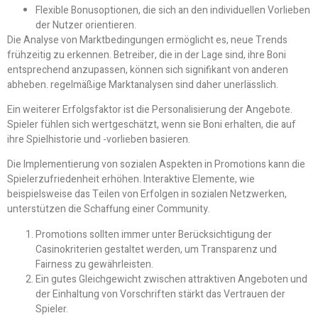
Flexible Bonusoptionen, die sich an den individuellen Vorlieben
der Nutzer orientieren.
Die Analyse von Marktbedingungen ermöglicht es, neue Trends
frühzeitig zu erkennen. Betreiber, die in der Lage sind, ihre Boni
entsprechend anzupassen, können sich signifikant von anderen
abheben. regelmäßige Marktanalysen sind daher unerlässlich.
Ein weiterer Erfolgsfaktor ist die Personalisierung der Angebote.
Spieler fühlen sich wertgeschätzt, wenn sie Boni erhalten, die auf
ihre Spielhistorie und -vorlieben basieren.
Die Implementierung von sozialen Aspekten in Promotions kann die
Spielerzufriedenheit erhöhen. Interaktive Elemente, wie
beispielsweise das Teilen von Erfolgen in sozialen Netzwerken,
unterstützen die Schaffung einer Community.
Promotions sollten immer unter Berücksichtigung der
Casinokriterien gestaltet werden, um Transparenz und
Fairness zu gewährleisten.
Ein gutes Gleichgewicht zwischen attraktiven Angeboten und
der Einhaltung von Vorschriften stärkt das Vertrauen der
Spieler.