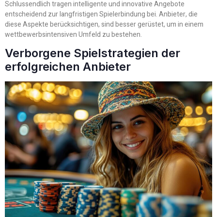
Schlussendlich tragen intelligente und innovative Angebote
entscheidend zur langfristigen Spielerbindung bei. Anbieter, die
diese Aspekte berücksichtigen, sind besser gerüstet, um in einem
wettbewerbsintensiven Umfeld zu bestehen.
Verborgene Spielstrategien der
erfolgreichen Anbieter