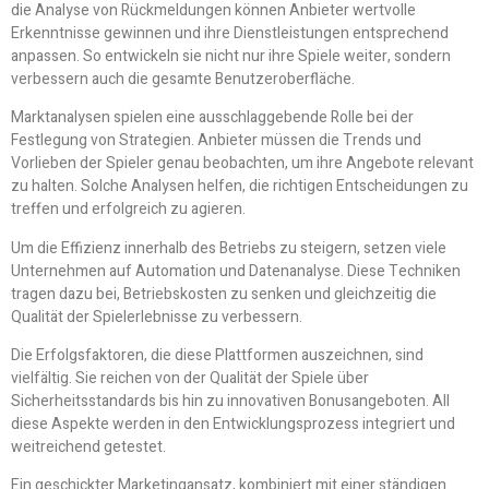
die Analyse von Rückmeldungen können Anbieter wertvolle
Erkenntnisse gewinnen und ihre Dienstleistungen entsprechend
anpassen. So entwickeln sie nicht nur ihre Spiele weiter, sondern
verbessern auch die gesamte Benutzeroberfläche.
Marktanalysen spielen eine ausschlaggebende Rolle bei der
Festlegung von Strategien. Anbieter müssen die Trends und
Vorlieben der Spieler genau beobachten, um ihre Angebote relevant
zu halten. Solche Analysen helfen, die richtigen Entscheidungen zu
treffen und erfolgreich zu agieren.
Um die Effizienz innerhalb des Betriebs zu steigern, setzen viele
Unternehmen auf Automation und Datenanalyse. Diese Techniken
tragen dazu bei, Betriebskosten zu senken und gleichzeitig die
Qualität der Spielerlebnisse zu verbessern.
Die Erfolgsfaktoren, die diese Plattformen auszeichnen, sind
vielfältig. Sie reichen von der Qualität der Spiele über
Sicherheitsstandards bis hin zu innovativen Bonusangeboten. All
diese Aspekte werden in den Entwicklungsprozess integriert und
weitreichend getestet.
Ein geschickter Marketingansatz, kombiniert mit einer ständigen