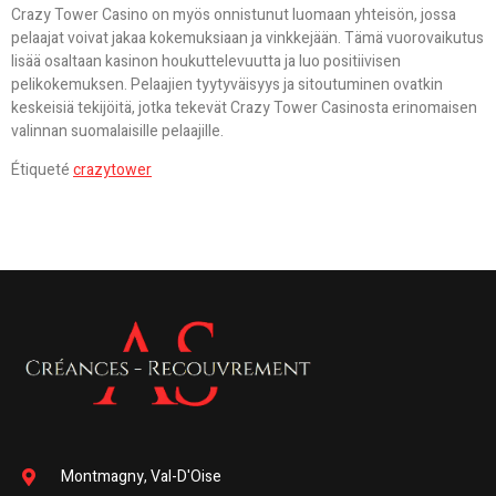
Crazy Tower Casino on myös onnistunut luomaan yhteisön, jossa
pelaajat voivat jakaa kokemuksiaan ja vinkkejään. Tämä vuorovaikutus
lisää osaltaan kasinon houkuttelevuutta ja luo positiivisen
pelikokemuksen. Pelaajien tyytyväisyys ja sitoutuminen ovatkin
keskeisiä tekijöitä, jotka tekevät Crazy Tower Casinosta erinomaisen
valinnan suomalaisille pelaajille.
Étiqueté
crazytower
Montmagny, Val-D'Oise