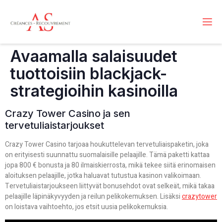
Avaamalla salaisuudet
tuottoisiin blackjack-
strategioihin kasinoilla
Crazy Tower Casino ja sen
tervetuliaistarjoukset
Crazy Tower Casino tarjoaa houkuttelevan tervetuliaispaketin, joka
on erityisesti suunnattu suomalaisille pelaajille. Tämä paketti kattaa
jopa 800 € bonusta ja 80 ilmaiskierrosta, mikä tekee siitä erinomaisen
aloituksen pelaajille, jotka haluavat tutustua kasinon valikoimaan.
Tervetuliaistarjoukseen liittyvät bonusehdot ovat selkeät, mikä takaa
pelaajille läpinäkyvyyden ja reilun pelikokemuksen. Lisäksi
crazytower
on loistava vaihtoehto, jos etsit uusia pelikokemuksia.