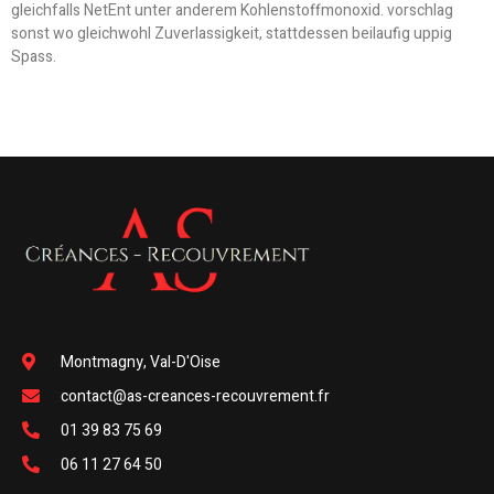
gleichfalls NetEnt unter anderem Kohlenstoffmonoxid. vorschlag
sonst wo gleichwohl Zuverlassigkeit, stattdessen beilaufig uppig
Spass.
Montmagny, Val-D'Oise
contact@as-creances-recouvrement.fr
01 39 83 75 69
06 11 27 64 50