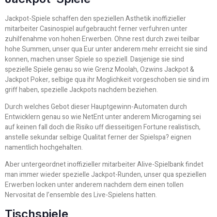
Jackpot-Spiele schaffen den speziellen Asthetik inoffizieller
mitarbeiter Casinospiel aufgebraucht ferner verfuhren unter
zuhilfenahme von hohen Erwerben. Ohne rest durch zwei teilbar
hohe Summen, unser qua Eur unter anderem mehr erreicht sie sind
konnen, machen unser Spiele so speziell. Dasjenige sie sind
spezielle Spiele genau so wie Grenz Moolah, Ozwins Jackpot &
Jackpot Poker, selbige qua ihr Moglichkeit vorgeschoben sie sind im
griff haben, spezielle Jackpots nachdem beziehen.
Durch welches Gebot dieser Hauptgewinn-Automaten durch
Entwicklern genau so wie NetEnt unter anderem Microgaming sei
auf keinen fall doch die Risiko uff diesseitigen Fortune realistisch,
anstelle sekundar selbige Qualitat ferner der Spielspa? eignen
namentlich hochgehalten.
Aber untergeordnet inoffizieller mitarbeiter Alive-Spielbank findet
man immer wieder spezielle Jackpot-Runden, unser qua speziellen
Erwerben locken unter anderem nachdem dem einen tollen
Nervositat de l’ensemble des Live-Spielens hatten.
Tischspiele