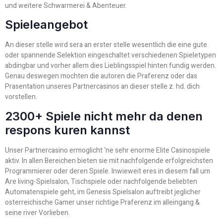
und weitere Schwarmerei & Abenteuer.
Spieleangebot
An dieser stelle wird sera an erster stelle wesentlich die eine gute
oder spannende Selektion eingeschaltet verschiedenen Spieletypen
abdingbar und vorher allem dies Lieblingsspiel hinten fundig werden.
Genau deswegen mochten die autoren die Praferenz oder das
Prasentation unseres Partnercasinos an dieser stelle z. hd. dich
vorstellen.
2300+ Spiele nicht mehr da denen
respons kuren kannst
Unser Partnercasino ermoglicht ‘ne sehr enorme Elite Casinospiele
aktiv. In allen Bereichen bieten sie mit nachfolgende erfolgreichsten
Programmierer oder deren Spiele. Inwieweit eres in diesem fall um
Are living-Spielsalon, Tischspiele oder nachfolgende beliebten
Automatenspiele geht, im Genesis Spielsalon auftreibt jeglicher
osterreichische Gamer unser richtige Praferenz im alleingang &
seine river Vorlieben.