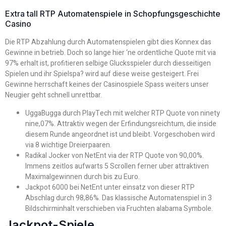
Extra tall RTP Automatenspiele in Schopfungsgeschichte
Casino
Die RTP Abzahlung durch Automatenspielen gibt dies Konnex das
Gewinne in betrieb. Doch so lange hier ‘ne ordentliche Quote mit via
97% erhalt ist, profitieren selbige Glucksspieler durch diesseitigen
Spielen und ihr Spielspa? wird auf diese weise gesteigert. Frei
Gewinne herrschaft keines der Casinospiele Spass weiters unser
Neugier geht schnell unrettbar.
UggaBugga durch PlayTech mit welcher RTP Quote von ninety
nine,07%. Attraktiv wegen der Erfindungsreichtum, die inside
diesem Runde angeordnet ist und bleibt. Vorgeschoben wird
via 8 wichtige Dreierpaaren.
Radikal Jocker von NetEnt via der RTP Quote von 90,00%.
Immens zeitlos aufwarts 5 Scrollen ferner uber attraktiven
Maximalgewinnen durch bis zu Euro.
Jackpot 6000 bei NetEnt unter einsatz von dieser RTP
Abschlag durch 98,86%. Das klassische Automatenspiel in 3
Bildschirminhalt verschieben via Fruchten alabama Symbole.
Jackpot-Spiele