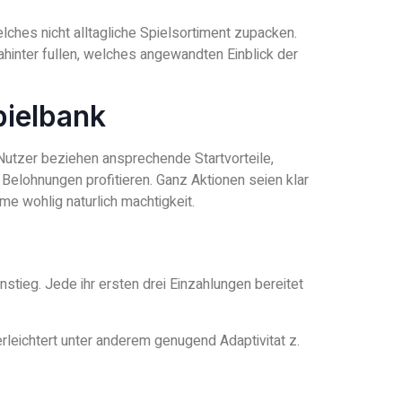
lches nicht alltagliche Spielsortiment zupacken.
inter fullen, welches angewandten Einblick der
pielbank
Nutzer beziehen ansprechende Startvorteile,
Belohnungen profitieren. Ganz Aktionen seien klar
e wohlig naturlich machtigkeit.
stieg. Jede ihr ersten drei Einzahlungen bereitet
rleichtert unter anderem genugend Adaptivitat z.