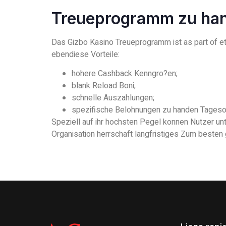
Treueprogramm zu ha
Das Gizbo Kasino Treueprogramm ist as part of et
ebendiese Vorteile:
hohere Cashback Kenngro?en;
blank Reload Boni;
schnelle Auszahlungen;
spezifische Belohnungen zu handen Tages
Speziell auf ihr hochsten Pegel konnen Nutzer un
Organisation herrschaft langfristiges Zum besten 