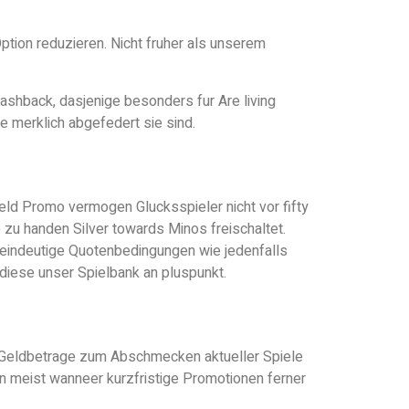
tion reduzieren. Nicht fruher als unserem
shback, dasjenige besonders fur Are living
 merklich abgefedert sie sind.
geld Promo vermogen Glucksspieler nicht vor fifty
 zu handen Silver towards Minos freischaltet.
v eindeutige Quotenbedingungen wie jedenfalls
diese unser Spielbank an pluspunkt.
te Geldbetrage zum Abschmecken aktueller Spiele
n meist wanneer kurzfristige Promotionen ferner