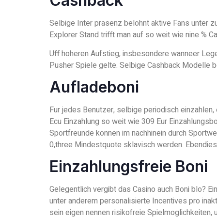
Cashback
Selbige Inter prasenz belohnt aktive Fans unter 
Explorer Stand trifft man auf so weit wie nine % 
Uff hoheren Aufstieg, insbesondere wanneer Lege
Pusher Spiele gelte. Selbige Cashback Modelle b
Aufladeboni
Fur jedes Benutzer, selbige periodisch einzahlen,
Ecu Einzahlung so weit wie 309 Eur Einzahlungsbon
Sportfreunde konnen im nachhinein durch Sportwet
0,three Mindestquote sklavisch werden. Ebendiese
Einzahlungsfreie Boni
Gelegentlich vergibt das Casino auch Boni blo? E
unter anderem personalisierte Incentives pro ina
sein eigen nennen risikofreie Spielmoglichkeiten, 