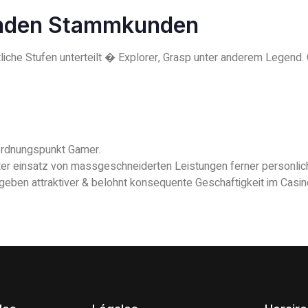
nden Stammkunden
liche Stufen unterteilt � Explorer, Grasp unter anderem Legend
ordnungspunkt Gamer.
ter einsatz von massgeschneiderten Leistungen ferner personlic
geben attraktiver & belohnt konsequente Geschaftigkeit im Casin