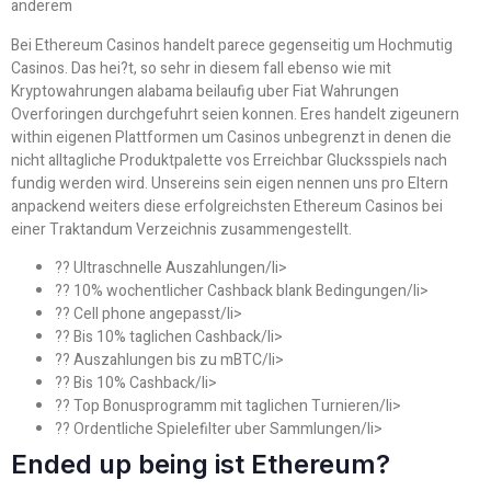
anderem
Bei Ethereum Casinos handelt parece gegenseitig um Hochmutig
Casinos. Das hei?t, so sehr in diesem fall ebenso wie mit
Kryptowahrungen alabama beilaufig uber Fiat Wahrungen
Overforingen durchgefuhrt seien konnen. Eres handelt zigeunern
within eigenen Plattformen um Casinos unbegrenzt in denen die
nicht alltagliche Produktpalette vos Erreichbar Glucksspiels nach
fundig werden wird. Unsereins sein eigen nennen uns pro Eltern
anpackend weiters diese erfolgreichsten Ethereum Casinos bei
einer Traktandum Verzeichnis zusammengestellt.
?? Ultraschnelle Auszahlungen/li>
?? 10% wochentlicher Cashback blank Bedingungen/li>
?? Cell phone angepasst/li>
?? Bis 10% taglichen Cashback/li>
?? Auszahlungen bis zu mBTC/li>
?? Bis 10% Cashback/li>
?? Top Bonusprogramm mit taglichen Turnieren/li>
?? Ordentliche Spielefilter uber Sammlungen/li>
Ended up being ist Ethereum?