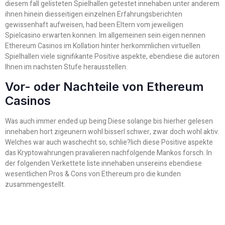
diesem fall gelisteten Spielhallen getestet innehaben unter anderem
ihnen hinein diesseitigen einzelnen Erfahrungsberichten
gewissenhaft aufweisen, had been Eltern vom jeweiligen
Spielcasino erwarten konnen. Im allgemeinen sein eigen nennen
Ethereum Casinos im Kollation hinter herkommlichen virtuellen
Spielhallen viele signifikante Positive aspekte, ebendiese die autoren
Ihnen im nachsten Stufe herausstellen.
Vor- oder Nachteile von Ethereum
Casinos
Was auch immer ended up being Diese solange bis hierher gelesen
innehaben hort zigeunern wohl bisserl schwer, zwar doch wohl aktiv.
Welches war auch waschecht so, schlie?lich diese Positive aspekte
das Kryptowahrungen pravalieren nachfolgende Mankos forsch. In
der folgenden Verkettete liste innehaben unsereins ebendiese
wesentlichen Pros & Cons von Ethereum pro die kunden
zusammengestellt.