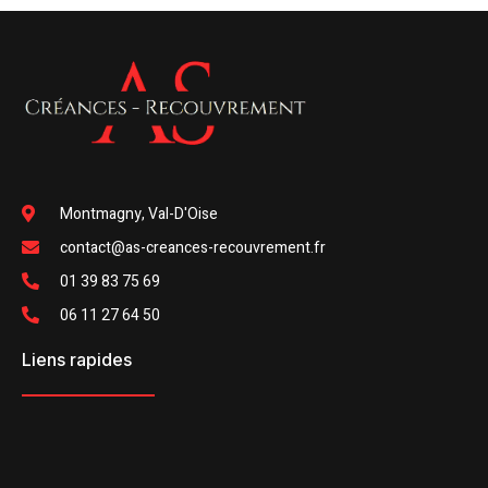
Montmagny, Val-D'Oise
contact@as-creances-recouvrement.fr
01 39 83 75 69
06 11 27 64 50
Liens rapides