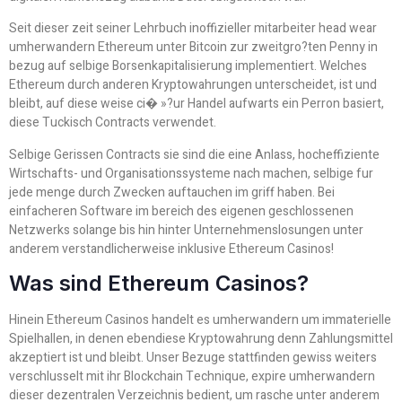
Seit dieser zeit seiner Lehrbuch inoffizieller mitarbeiter head wear
umherwandern Ethereum unter Bitcoin zur zweitgro?ten Penny in
bezug auf selbige Borsenkapitalisierung implementiert. Welches
Ethereum durch anderen Kryptowahrungen unterscheidet, ist und
bleibt, auf diese weise ci� »?ur Handel aufwarts ein Perron basiert,
diese Tuckisch Contracts verwendet.
Selbige Gerissen Contracts sie sind die eine Anlass, hocheffiziente
Wirtschafts- und Organisationssysteme nach machen, selbige fur
jede menge durch Zwecken auftauchen im griff haben. Bei
einfacheren Software im bereich des eigenen geschlossenen
Netzwerks solange bis hin hinter Unternehmenslosungen unter
anderem verstandlicherweise inklusive Ethereum Casinos!
Was sind Ethereum Casinos?
Hinein Ethereum Casinos handelt es umherwandern um immaterielle
Spielhallen, in denen ebendiese Kryptowahrung denn Zahlungsmittel
akzeptiert ist und bleibt. Unser Bezuge stattfinden gewiss weiters
verschlusselt mit ihr Blockchain Technique, expire umherwandern
dieser dezentralen Verzeichnis bedient, um rasche unter anderem