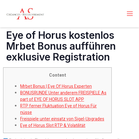
Eye of Horus kostenlos
Mrbet Bonus aufführen
exklusive Registration
Content
Mrbet Bonus | Eye Of Horus Experten
BONUSRUNDE Unter anderem FREISPIELE As
part of EYE OF HORUS SLOT APP
RTP ferner Fluktuation Eye of Horus Für
nüsse
Freispiele unter einsatz von Sigel-Upgrades
Eye of Horus Slot RTP & Volatilität