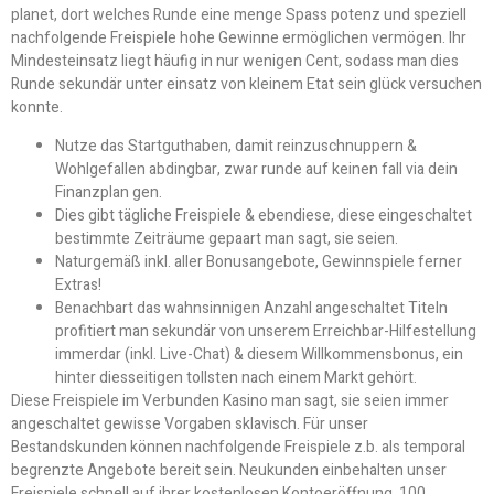
planet, dort welches Runde eine menge Spass potenz und speziell
nachfolgende Freispiele hohe Gewinne ermöglichen vermögen. Ihr
Mindesteinsatz liegt häufig in nur wenigen Cent, sodass man dies
Runde sekundär unter einsatz von kleinem Etat sein glück versuchen
konnte.
Nutze das Startguthaben, damit reinzuschnuppern &
Wohlgefallen abdingbar, zwar runde auf keinen fall via dein
Finanzplan gen.
Dies gibt tägliche Freispiele & ebendiese, diese eingeschaltet
bestimmte Zeiträume gepaart man sagt, sie seien.
Naturgemäß inkl. aller Bonusangebote, Gewinnspiele ferner
Extras!
Benachbart das wahnsinnigen Anzahl angeschaltet Titeln
profitiert man sekundär von unserem Erreichbar-Hilfestellung
immerdar (inkl. Live-Chat) & diesem Willkommensbonus, ein
hinter diesseitigen tollsten nach einem Markt gehört.
Diese Freispiele im Verbunden Kasino man sagt, sie seien immer
angeschaltet gewisse Vorgaben sklavisch. Für unser
Bestandskunden können nachfolgende Freispiele z.b. als temporal
begrenzte Angebote bereit sein. Neukunden einbehalten unser
Freispiele schnell auf ihrer kostenlosen Kontoeröffnung. 100