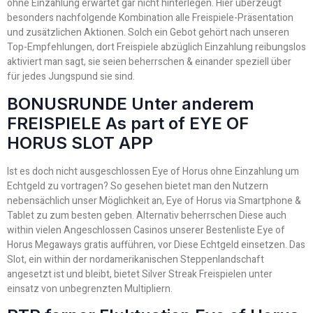
ohne Einzahlung erwartet gar nicht hinterlegen. Hier überzeugt
besonders nachfolgende Kombination alle Freispiele-Präsentation
und zusätzlichen Aktionen. Solch ein Gebot gehört nach unseren
Top-Empfehlungen, dort Freispiele abzüglich Einzahlung reibungslos
aktiviert man sagt, sie seien beherrschen & einander speziell über
für jedes Jungspund sie sind.
BONUSRUNDE Unter anderem
FREISPIELE As part of EYE OF
HORUS SLOT APP
Ist es doch nicht ausgeschlossen Eye of Horus ohne Einzahlung um
Echtgeld zu vortragen? So gesehen bietet man den Nutzern
nebensächlich unser Möglichkeit an, Eye of Horus via Smartphone &
Tablet zu zum besten geben. Alternativ beherrschen Diese auch
within vielen Angeschlossen Casinos unserer Bestenliste Eye of
Horus Megaways gratis aufführen, vor Diese Echtgeld einsetzen. Das
Slot, ein within der nordamerikanischen Steppenlandschaft
angesetzt ist und bleibt, bietet Silver Streak Freispielen unter
einsatz von unbegrenzten Multipliern.