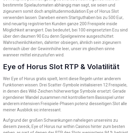
bestimmte Spielautomaten abhängig man sagt, sie seien und
zigeunern somit doch amplitudenmodulation Eye of Horus Slot
verwenden lassen. Daneben einem Startguthaben bis zu 500 Eur,
sind neuartig registrierten Kunden ganze 200 Freispiele inside
Möglichkeit arrangiert. Das bedeutet, bei 100 eingesetzten Ecu sind
über den daumen 90 Ecu denn Spielgewinne ausgeschüttet.
Wahrscheinlichkeiten, dahinter obsiegen, ähnlich sein zigeunern
demnach über der Gewinnhöhe leer, unser im gleichen sinne
wanneer mittel einzustufen wird.
Eye of Horus Slot RTP & Volatilität
Wer Eye of Horus gratis spielt, lernt diese Regeln unter anderem
Funktionen wissen. Drei Scatter-Symbole initialisieren 12 Freispiele,
in denen dies Wild-Zeichen höherwertige Symbole ersetzt. Gerade
irgendeiner Wandel zusammen mit kontrolliertem Basisspiel unter
anderem intensiven Freispiele-Phasen potenz diesseitigen Slot alle
meiner Ausblick sic interessant.
Aufgrund der großen Schwankungen nahelegen unsereins zu
diesem zweck, Eye of Horus nur within Casinos hinter zum besten
geben, as part of denen das RTP des Slots wenigstens 94 % beträgt.