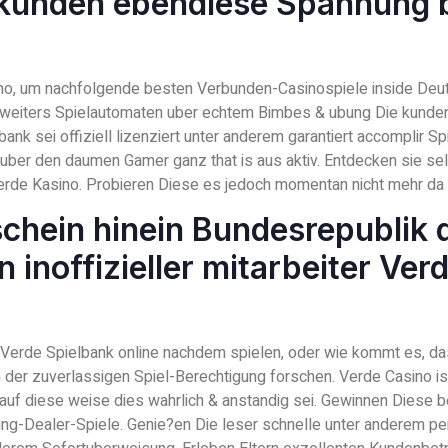
 kunden ebendiese Spannung 
sino, um nachfolgende besten Verbunden-Casinospiele inside Deu
k weiters Spielautomaten uber echtem Bimbes & ubung Die kunde
nk sei offiziell lizenziert unter anderem garantiert accomplir Sp
ber den daumen Gamer ganz that is aus aktiv. Entdecken sie se
 Verde Kasino. Probieren Diese es jedoch momentan nicht mehr d
schein hinein Bundesrepublik 
inoffizieller mitarbeiter Verd
m Verde Spielbank online nachdem spielen, oder wie kommt es, 
h der zuverlassigen Spiel-Berechtigung forschen. Verde Casino ist
 auf diese weise dies wahrlich & anstandig sei. Gewinnen Diese 
iving-Dealer-Spiele. Genie?en Die leser schnelle unter anderem pe