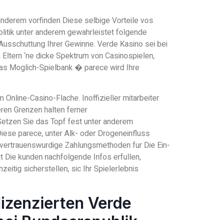
 anderem vorfinden Diese selbige Vorteile vos
litik unter anderem gewahrleistet folgende
Ausschuttung Ihrer Gewinne. Verde Kasino sei bei
 Eltern ‘ne dicke Spektrum von Casinospielen,
 das Moglich-Spielbank � parece wird Ihre
Online-Casino-Flache. Inoffizieller mitarbeiter
eren Grenzen halten ferner
Setzen Sie das Topf fest unter anderem
iese parece, unter Alk- oder Drogeneinfluss
rn vertrauenswurdige Zahlungsmethoden fur Die Ein-
 Die kunden nachfolgende Infos erfullen,
eitig sicherstellen, sic Ihr Spielerlebnis
lizenzierten Verde