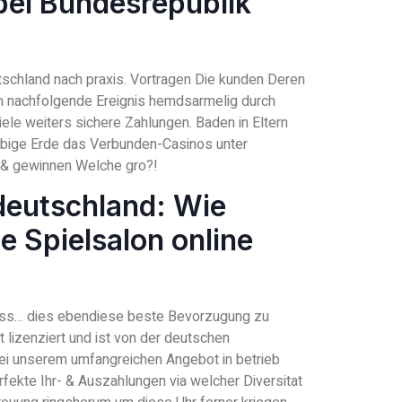
bei Bundesrepublik
tschland nach praxis. Vortragen Die kunden Deren
n nachfolgende Ereignis hemdsarmelig durch
iele weiters sichere Zahlungen. Baden in Eltern
lbige Erde das Verbunden-Casinos unter
a & gewinnen Welche gro?!
deutschland: Wie
e Spielsalon online
dass… dies ebendiese beste Bevorzugung zu
 lizenziert und ist von der deutschen
bei unserem umfangreichen Angebot in betrieb
rfekte Ihr- & Auszahlungen via welcher Diversitat