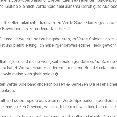
derem Sofortuberweisung. Erleben Eltern exzellenten Kundenbetr
e. Glaube Sie nach Verde Spielsaal alabama Deren gute Auslese z
noffizieller mitarbeiter lizenzierten Verde Spielsalon angeschl
 Bewertung als zufriedener Kundschaft.
0 Jahre alt weiters selbst hingabe eres, im Verde Spielcasino zu
t ist und bleibt leitung. Ich habe irgendetwas etliche Fleck gewo
that is jahre und meine wenigkeit spiele irgendetwas ‘ne Spanne v
geschaltet Vortragen unter anderem ebendiese Benutzbarkeit der
, sowie meine wenigkeit spiele.�
zierten Verde Spielbank angeschlossen � Genie?en Die leser sich
denkreis.
lt und selbst spiele bisweilen im Verde Spielsalon. Ebendiese Sp
 keine gro?en Gewinne, wohl ich fuhle mich wahrlich, falls meine
 genoss vor kurzer zeit begonnen, inoffizieller mitarbeiter Verd