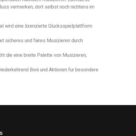
luss vermerken, dort selbst noch nichtens im
l wird eine lizenzierte Glucksspielplattform
tet sicheres und faires Musizieren durch
t die eine breite Palette von Musizieren,
 wiederkehrend Boni und Aktionen fur besondere
es