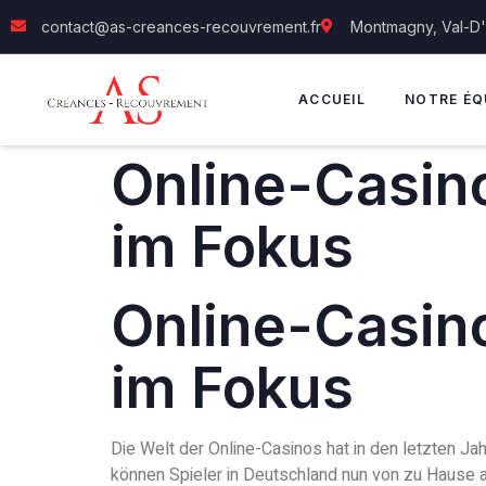
contact@as-creances-recouvrement.fr
Montmagny, Val-D
ACCUEIL
NOTRE ÉQ
Online-Casin
im Fokus
Online-Casin
im Fokus
Die Welt der Online-Casinos hat in den letzten J
können Spieler in Deutschland nun von zu Hause aus