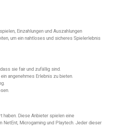
u spielen, Einzahlungen und Auszahlungen
en, um ein nahtloses und sicheres Spielerlebnis
ass sie fair und zufällig sind.
 ein angenehmes Erlebnis zu bieten.
ng.
ösen.
rt haben. Diese Anbieter spielen eine
en NetEnt, Microgaming und Playtech. Jeder dieser