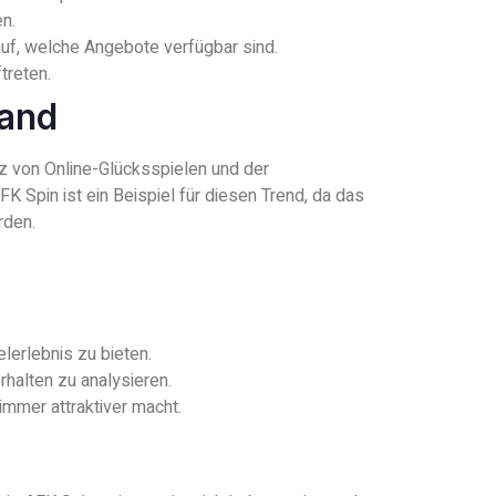
en.
uf, welche Angebote verfügbar sind.
treten.
land
z von Online-Glücksspielen und der
K Spin ist ein Beispiel für diesen Trend, da das
rden.
lerlebnis zu bieten.
rhalten zu analysieren.
immer attraktiver macht.