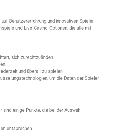
s auf Benutzererfahrung und innovativen Spielen
hspiele und Live-Casino-Optionen, die alle mit
htert, sich zurechtzufinden.
den.
jederzeit und überall zu spielen.
lüsselungstechnologien, um die Daten der Spieler
?
r sind einige Punkte, die bei der Auswahl
eben entsprechen.