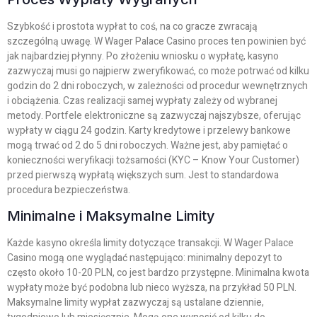
Szybkość i prostota wypłat to coś, na co gracze zwracają
szczególną uwagę. W Wager Palace Casino proces ten powinien być
jak najbardziej płynny. Po złożeniu wniosku o wypłatę, kasyno
zazwyczaj musi go najpierw zweryfikować, co może potrwać od kilku
godzin do 2 dni roboczych, w zależności od procedur wewnętrznych
i obciążenia. Czas realizacji samej wypłaty zależy od wybranej
metody. Portfele elektroniczne są zazwyczaj najszybsze, oferując
wypłaty w ciągu 24 godzin. Karty kredytowe i przelewy bankowe
mogą trwać od 2 do 5 dni roboczych. Ważne jest, aby pamiętać o
konieczności weryfikacji tożsamości (KYC – Know Your Customer)
przed pierwszą wypłatą większych sum. Jest to standardowa
procedura bezpieczeństwa.
Minimalne i Maksymalne Limity
Każde kasyno określa limity dotyczące transakcji. W Wager Palace
Casino mogą one wyglądać następująco: minimalny depozyt to
często około 10-20 PLN, co jest bardzo przystępne. Minimalna kwota
wypłaty może być podobna lub nieco wyższa, na przykład 50 PLN.
Maksymalne limity wypłat zazwyczaj są ustalane dziennie,