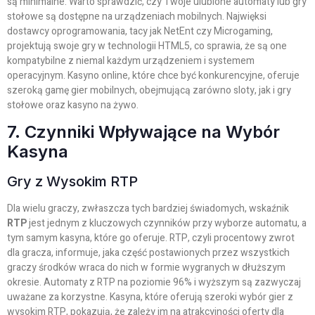
są minimalne. Warto sprawdzić, czy Twoje ulubione automaty lub gry
stołowe są dostępne na urządzeniach mobilnych. Najwięksi
dostawcy oprogramowania, tacy jak NetEnt czy Microgaming,
projektują swoje gry w technologii HTML5, co sprawia, że są one
kompatybilne z niemal każdym urządzeniem i systemem
operacyjnym. Kasyno online, które chce być konkurencyjne, oferuje
szeroką gamę gier mobilnych, obejmującą zarówno sloty, jak i gry
stołowe oraz kasyno na żywo.
7. Czynniki Wpływające na Wybór
Kasyna
Gry z Wysokim RTP
Dla wielu graczy, zwłaszcza tych bardziej świadomych, wskaźnik
RTP
jest jednym z kluczowych czynników przy wyborze automatu, a
tym samym kasyna, które go oferuje. RTP, czyli procentowy zwrot
dla gracza, informuje, jaka część postawionych przez wszystkich
graczy środków wraca do nich w formie wygranych w dłuższym
okresie. Automaty z RTP na poziomie 96% i wyższym są zazwyczaj
uważane za korzystne. Kasyna, które oferują szeroki wybór gier z
wysokim RTP, pokazują, że zależy im na atrakcyjności oferty dla