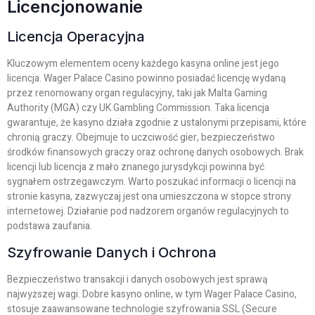
Licencjonowanie
Licencja Operacyjna
Kluczowym elementem oceny każdego kasyna online jest jego
licencja. Wager Palace Casino powinno posiadać licencję wydaną
przez renomowany organ regulacyjny, taki jak Malta Gaming
Authority (MGA) czy UK Gambling Commission. Taka licencja
gwarantuje, że kasyno działa zgodnie z ustalonymi przepisami, które
chronią graczy. Obejmuje to uczciwość gier, bezpieczeństwo
środków finansowych graczy oraz ochronę danych osobowych. Brak
licencji lub licencja z mało znanego jurysdykcji powinna być
sygnałem ostrzegawczym. Warto poszukać informacji o licencji na
stronie kasyna, zazwyczaj jest ona umieszczona w stopce strony
internetowej. Działanie pod nadzorem organów regulacyjnych to
podstawa zaufania.
Szyfrowanie Danych i Ochrona
Bezpieczeństwo transakcji i danych osobowych jest sprawą
najwyższej wagi. Dobre kasyno online, w tym Wager Palace Casino,
stosuje zaawansowane technologie szyfrowania SSL (Secure