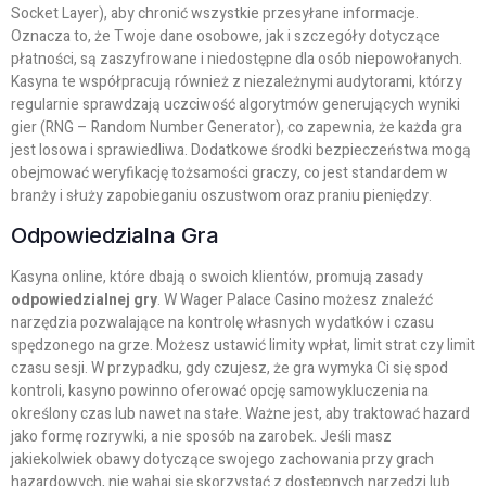
Socket Layer), aby chronić wszystkie przesyłane informacje.
Oznacza to, że Twoje dane osobowe, jak i szczegóły dotyczące
płatności, są zaszyfrowane i niedostępne dla osób niepowołanych.
Kasyna te współpracują również z niezależnymi audytorami, którzy
regularnie sprawdzają uczciwość algorytmów generujących wyniki
gier (RNG – Random Number Generator), co zapewnia, że każda gra
jest losowa i sprawiedliwa. Dodatkowe środki bezpieczeństwa mogą
obejmować weryfikację tożsamości graczy, co jest standardem w
branży i służy zapobieganiu oszustwom oraz praniu pieniędzy.
Odpowiedzialna Gra
Kasyna online, które dbają o swoich klientów, promują zasady
odpowiedzialnej gry
. W Wager Palace Casino możesz znaleźć
narzędzia pozwalające na kontrolę własnych wydatków i czasu
spędzonego na grze. Możesz ustawić limity wpłat, limit strat czy limit
czasu sesji. W przypadku, gdy czujesz, że gra wymyka Ci się spod
kontroli, kasyno powinno oferować opcję samowykluczenia na
określony czas lub nawet na stałe. Ważne jest, aby traktować hazard
jako formę rozrywki, a nie sposób na zarobek. Jeśli masz
jakiekolwiek obawy dotyczące swojego zachowania przy grach
hazardowych, nie wahaj się skorzystać z dostępnych narzędzi lub