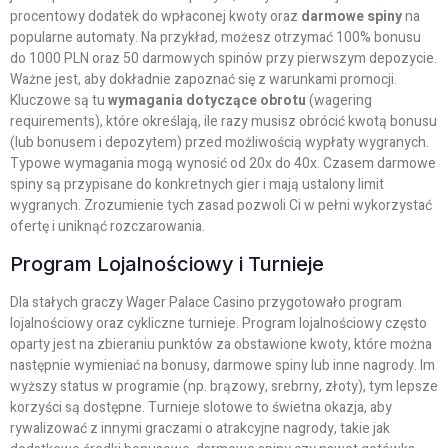
procentowy dodatek do wpłaconej kwoty oraz
darmowe spiny
na
popularne automaty. Na przykład, możesz otrzymać 100% bonusu
do 1000 PLN oraz 50 darmowych spinów przy pierwszym depozycie.
Ważne jest, aby dokładnie zapoznać się z warunkami promocji.
Kluczowe są tu
wymagania dotyczące obrotu
(wagering
requirements), które określają, ile razy musisz obrócić kwotą bonusu
(lub bonusem i depozytem) przed możliwością wypłaty wygranych.
Typowe wymagania mogą wynosić od 20x do 40x. Czasem darmowe
spiny są przypisane do konkretnych gier i mają ustalony limit
wygranych. Zrozumienie tych zasad pozwoli Ci w pełni wykorzystać
ofertę i uniknąć rozczarowania.
Program Lojalnościowy i Turnieje
Dla stałych graczy Wager Palace Casino przygotowało program
lojalnościowy oraz cykliczne turnieje. Program lojalnościowy często
oparty jest na zbieraniu punktów za obstawione kwoty, które można
następnie wymieniać na bonusy, darmowe spiny lub inne nagrody. Im
wyższy status w programie (np. brązowy, srebrny, złoty), tym lepsze
korzyści są dostępne. Turnieje slotowe to świetna okazja, aby
rywalizować z innymi graczami o atrakcyjne nagrody, takie jak