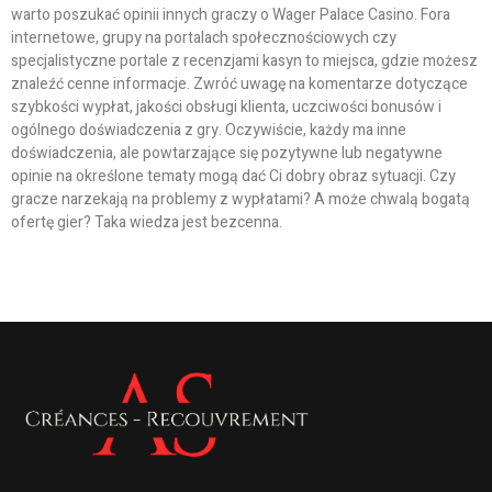
warto poszukać opinii innych graczy o Wager Palace Casino. Fora
internetowe, grupy na portalach społecznościowych czy
specjalistyczne portale z recenzjami kasyn to miejsca, gdzie możesz
znaleźć cenne informacje. Zwróć uwagę na komentarze dotyczące
szybkości wypłat, jakości obsługi klienta, uczciwości bonusów i
ogólnego doświadczenia z gry. Oczywiście, każdy ma inne
doświadczenia, ale powtarzające się pozytywne lub negatywne
opinie na określone tematy mogą dać Ci dobry obraz sytuacji. Czy
gracze narzekają na problemy z wypłatami? A może chwalą bogatą
ofertę gier? Taka wiedza jest bezcenna.