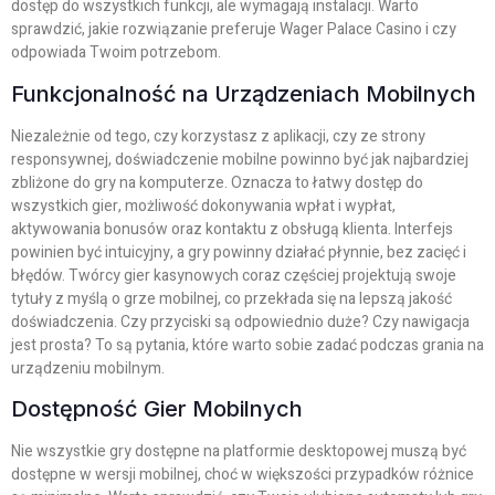
dostęp do wszystkich funkcji, ale wymagają instalacji. Warto
sprawdzić, jakie rozwiązanie preferuje Wager Palace Casino i czy
odpowiada Twoim potrzebom.
Funkcjonalność na Urządzeniach Mobilnych
Niezależnie od tego, czy korzystasz z aplikacji, czy ze strony
responsywnej, doświadczenie mobilne powinno być jak najbardziej
zbliżone do gry na komputerze. Oznacza to łatwy dostęp do
wszystkich gier, możliwość dokonywania wpłat i wypłat,
aktywowania bonusów oraz kontaktu z obsługą klienta. Interfejs
powinien być intuicyjny, a gry powinny działać płynnie, bez zacięć i
błędów. Twórcy gier kasynowych coraz częściej projektują swoje
tytuły z myślą o grze mobilnej, co przekłada się na lepszą jakość
doświadczenia. Czy przyciski są odpowiednio duże? Czy nawigacja
jest prosta? To są pytania, które warto sobie zadać podczas grania na
urządzeniu mobilnym.
Dostępność Gier Mobilnych
Nie wszystkie gry dostępne na platformie desktopowej muszą być
dostępne w wersji mobilnej, choć w większości przypadków różnice