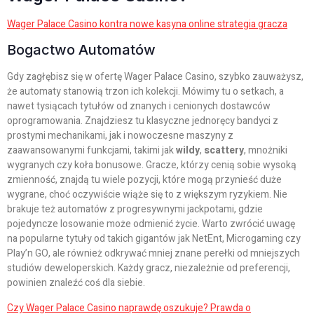
Wager Palace Casino kontra nowe kasyna online strategia gracza
Bogactwo Automatów
Gdy zagłębisz się w ofertę Wager Palace Casino, szybko zauważysz,
że automaty stanowią trzon ich kolekcji. Mówimy tu o setkach, a
nawet tysiącach tytułów od znanych i cenionych dostawców
oprogramowania. Znajdziesz tu klasyczne jednoręcy bandyci z
prostymi mechanikami, jak i nowoczesne maszyny z
zaawansowanymi funkcjami, takimi jak
wildy
,
scattery
, mnożniki
wygranych czy koła bonusowe. Gracze, którzy cenią sobie wysoką
zmienność, znajdą tu wiele pozycji, które mogą przynieść duże
wygrane, choć oczywiście wiąże się to z większym ryzykiem. Nie
brakuje też automatów z progresywnymi jackpotami, gdzie
pojedyncze losowanie może odmienić życie. Warto zwrócić uwagę
na popularne tytuły od takich gigantów jak NetEnt, Microgaming czy
Play’n GO, ale również odkrywać mniej znane perełki od mniejszych
studiów deweloperskich. Każdy gracz, niezależnie od preferencji,
powinien znaleźć coś dla siebie.
Czy Wager Palace Casino naprawdę oszukuje? Prawda o