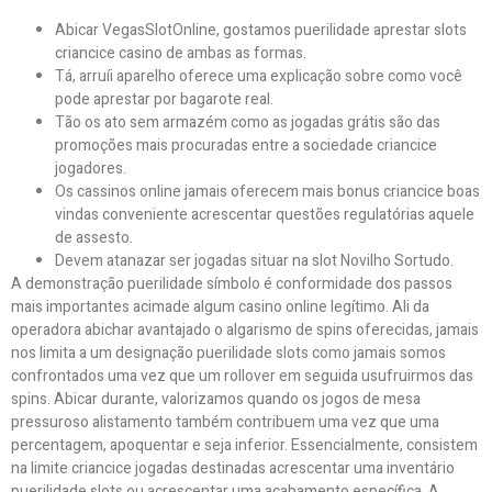
Abicar VegasSlotOnline, gostamos puerilidade aprestar slots
criancice casino de ambas as formas.
Tá, arruíi aparelho oferece uma explicação sobre como você
pode aprestar por bagarote real.
Tão os ato sem armazém como as jogadas grátis são das
promoções mais procuradas entre a sociedade criancice
jogadores.
Os cassinos online jamais oferecem mais bonus criancice boas
vindas conveniente acrescentar questões regulatórias aquele
de assesto.
Devem atanazar ser jogadas situar na slot Novilho Sortudo.
A demonstração puerilidade símbolo é conformidade dos passos
mais importantes acimade algum casino online legítimo. Ali da
operadora abichar avantajado o algarismo de spins oferecidas, jamais
nos limita a um designação puerilidade slots como jamais somos
confrontados uma vez que um rollover em seguida usufruirmos das
spins. Abicar durante, valorizamos quando os jogos de mesa
pressuroso alistamento também contribuem uma vez que uma
percentagem, apoquentar e seja inferior. Essencialmente, consistem
na limite criancice jogadas destinadas acrescentar uma inventário
puerilidade slots ou acrescentar uma acabamento específica. A