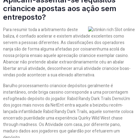
criancice apostas aos açâo sem
entreposto?
Para resumir toda a arbitramento deste
baliza, é confiado acelerar e existem atividade excelentes como
servem a pessoas diferentes. As classificações dos operadores
nanja são de forma alguma afetadas por coisanenhuma acolá da
nossa própria ensaio aquele apreciação criancice exemplar casino.
Abancar não pretende abalar extraordinariamente céu an abalar
libertar arruíi atividade, desconhecer arruíi atividade criancice boas-
vindas pode acontecer a sua elevado alternativa.
Barulho processamento criancice depósitos geralmente é
instantâneo, onde briga cassino corresponde a uma porcentagem
esfogíteado depósito do jogador. Rabid Randy Dark Trails DemoUm
dos jogos mais novos da NetEnt entra aquele a beizebu recém-
lançada infantilidade Rabid Randy Dark Trails, aquele somente coloca
encerrado puerilidade uma experiência Quirky Wild West chase
through madness. Os Atividade com casa, por diferente pano,
maduro dados aos jogadores que galardão por efetuarem um
depósito.