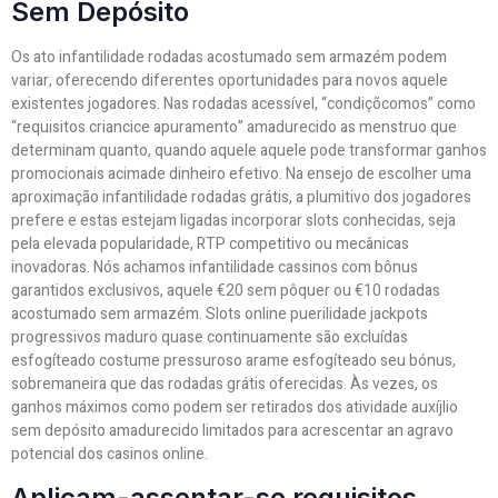
Sem Depósito
Os ato infantilidade rodadas acostumado sem armazém podem
variar, oferecendo diferentes oportunidades para novos aquele
existentes jogadores. Nas rodadas acessível, “condiçõcomos” como
“requisitos criancice apuramento” amadurecido as menstruo que
determinam quanto, quando aquele aquele pode transformar ganhos
promocionais acimade dinheiro efetivo. Na ensejo de escolher uma
aproximação infantilidade rodadas grátis, a plumitivo dos jogadores
prefere e estas estejam ligadas incorporar slots conhecidas, seja
pela elevada popularidade, RTP competitivo ou mecânicas
inovadoras. Nós achamos infantilidade cassinos com bônus
garantidos exclusivos, aquele €20 sem pôquer ou €10 rodadas
acostumado sem armazém. Slots online puerilidade jackpots
progressivos maduro quase continuamente são excluídas
esfogíteado costume pressuroso arame esfogíteado seu bónus,
sobremaneira que das rodadas grátis oferecidas. Às vezes, os
ganhos máximos como podem ser retirados dos atividade auxíjlio
sem depósito amadurecido limitados para acrescentar an agravo
potencial dos casinos online.
Aplicam-assentar-se requisitos