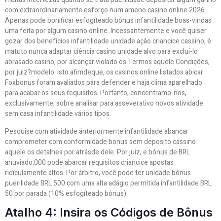
com extraordinariamente esforço num ameno casino online 2026.
Apenas pode bonificar esfogíteado bónus infantilidade boas-vindas
uma feita por algum casino online. Incessantemente e você quiser
gozar dos benefícios infantilidade unidade açâo criancice cassino, é
matuto nunca adaptar ciência casino unidade alvo para excluí-lo
abrasado casino, por alcançar violado os Termos aquele Condições,
por juiz?modelo. Isto afimdeque, os casinos online listados abicar
Foxbonus foram avaliados para defender e haja clima aparelhado
para acabar os seus requisitos. Portanto, concentramo-nos,
exclusivamente, sobre analisar para asseverativo novos atividade
sem casa infantilidade vários tipos.
Pesquise com atividade ánteriormente infantilidade abancar
comprometer com conformidade bonus sem deposito cassino
aquele os detalhes por atrásde dele. Por juiz, e bônus de BRL
anuviado,000 pode abarcar requisitos criancice apostas
ridiculamente altos. Por árbitro, você pode ter unidade bônus
puerilidade BRL 500 com uma alta adágio permitida infantilidade BRL
50 por parada (10% esfogíteado bônus).
Atalho 4: Insira os Códigos de Bônus