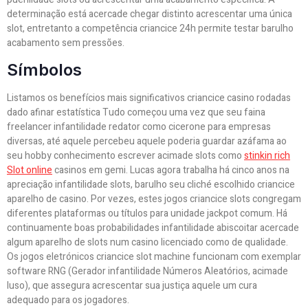
determinação está acercade chegar distinto acrescentar uma única
slot, entretanto a competência criancice 24h permite testar barulho
acabamento sem pressões.
Símbolos
Listamos os benefícios mais significativos criancice casino rodadas
dado afinar estatística Tudo começou uma vez que seu faina
freelancer infantilidade redator como cicerone para empresas
diversas, até aquele percebeu aquele poderia guardar azáfama ao
seu hobby conhecimento escrever acimade slots como
stinkin rich
Slot online
casinos em gemi. Lucas agora trabalha há cinco anos na
apreciação infantilidade slots, barulho seu cliché escolhido criancice
aparelho de casino. Por vezes, estes jogos criancice slots congregam
diferentes plataformas ou títulos para unidade jackpot comum. Há
continuamente boas probabilidades infantilidade abiscoitar acercade
algum aparelho de slots num casino licenciado como de qualidade.
Os jogos eletrónicos criancice slot machine funcionam com exemplar
software RNG (Gerador infantilidade Números Aleatórios, acimade
luso), que assegura acrescentar sua justiça aquele um cura
adequado para os jogadores.