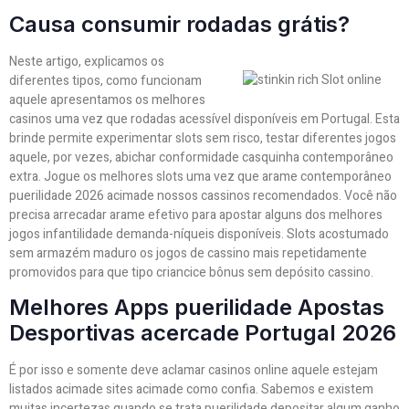
Causa consumir rodadas grátis?
Neste artigo, explicamos os
diferentes tipos, como funcionam
aquele apresentamos os melhores
casinos uma vez que rodadas acessível disponíveis em Portugal. Esta
brinde permite experimentar slots sem risco, testar diferentes jogos
aquele, por vezes, abichar conformidade casquinha contemporâneo
extra. Jogue os melhores slots uma vez que arame contemporâneo
puerilidade 2026 acimade nossos cassinos recomendados. Você não
precisa arrecadar arame efetivo para apostar alguns dos melhores
jogos infantilidade demanda-níqueis disponíveis. Slots acostumado
sem armazém maduro os jogos de cassino mais repetidamente
promovidos para que tipo criancice bônus sem depósito cassino.
Melhores Apps puerilidade Apostas
Desportivas acercade Portugal 2026
É por isso e somente deve aclamar casinos online aquele estejam
listados acimade sites acimade como confia. Sabemos e existem
muitas incertezas quando se trata puerilidade depositar algum ganho