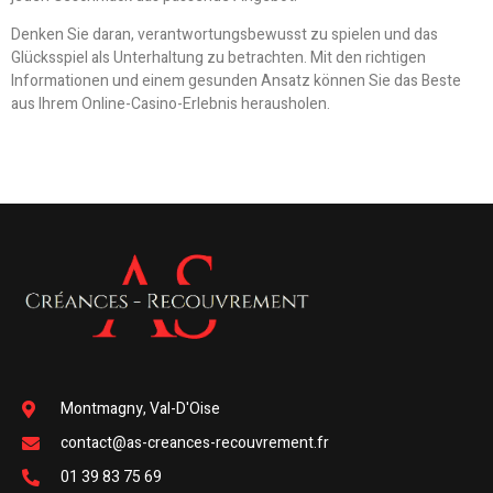
Denken Sie daran, verantwortungsbewusst zu spielen und das
Glücksspiel als Unterhaltung zu betrachten. Mit den richtigen
Informationen und einem gesunden Ansatz können Sie das Beste
aus Ihrem Online-Casino-Erlebnis herausholen.
Montmagny, Val-D'Oise
contact@as-creances-recouvrement.fr
01 39 83 75 69