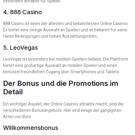
besonders attraktiv für Spieler.
4. 888 Casino
888 Casino ist eines der ältesten und bekanntesten Online Casinos.
Es bietet eine riesige Auswahl an Spielen und ist bekannt für seine
fairen Bedingungen und hohen Auszahlungsraten.
5. LeoVegas
LeoVegas ist besonders bei mobilen Spielern beliebt. Die Plattform
bietet eine großartige Auswahl an mobilen Spielen und einen
benutzerfreundlichen Zugang über Smartphones und Tablets.
Der Bonus und die Promotions im
Detail
Ein wichtiger Aspekt, der Online Casinos attraktiv macht, sind die
verschiedenen Bonusangebote. Hier sind einige der gängigsten
Arten von Boni:
Willkommensbonus