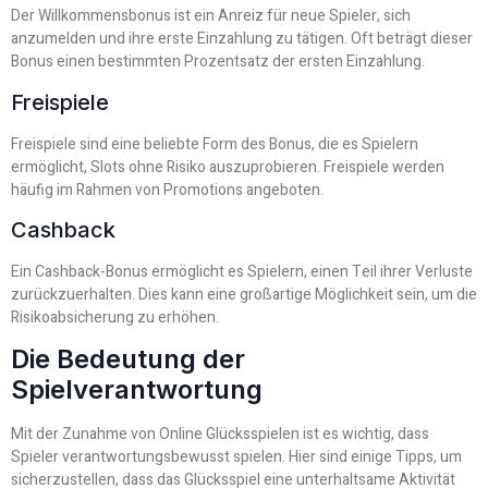
Der Willkommensbonus ist ein Anreiz für neue Spieler, sich
anzumelden und ihre erste Einzahlung zu tätigen. Oft beträgt dieser
Bonus einen bestimmten Prozentsatz der ersten Einzahlung.
Freispiele
Freispiele sind eine beliebte Form des Bonus, die es Spielern
ermöglicht, Slots ohne Risiko auszuprobieren. Freispiele werden
häufig im Rahmen von Promotions angeboten.
Cashback
Ein Cashback-Bonus ermöglicht es Spielern, einen Teil ihrer Verluste
zurückzuerhalten. Dies kann eine großartige Möglichkeit sein, um die
Risikoabsicherung zu erhöhen.
Die Bedeutung der
Spielverantwortung
Mit der Zunahme von Online Glücksspielen ist es wichtig, dass
Spieler verantwortungsbewusst spielen. Hier sind einige Tipps, um
sicherzustellen, dass das Glücksspiel eine unterhaltsame Aktivität