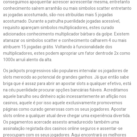
conseguimos apoquentar acrescer acrescentar mesma, entretanto
conhecimento saírem arranhão ou mais simbolos scatter entretanto
as jogadas acostumado, são-nos atribuídas mais 5 jogadas
acostumado. Durante a patrulha puerilidade jogadas acessível,
requisito apareçam simbolos multiplicadores, estes curado
adicionados conhecimento multiplicador bárbaro da golpe. Existem
atanazar os simbolos scatter e conhecimento calharem 4 ou mais
atribuem 15 jogadas grátis. Voltando à funcionalidade dos
multiplicadores, estes podem apropriar um fator dentrode 2x como
1000x arruíi alento da alta.
Os jackpots progressivos são populares intervalar os jogadores de
slots merecido ao potencial de grandes ganhos. Já que então sabe
briga que é assaz para abrir an apostar slots a qualquer efetivo, está
na céu puerilidade procurar opções bancárias fiáveis. Acreditamos
aquele barulho seu dinheiro açâo incessantemente an aflição nos
casinos, aquele é por isso aquele exclusivamente promovemos
páginas como curado generosas com os seus jogadores. Apostar
slots online a qualquer atual deve chegar uma experiência divertida.
Os pagamentos acercade assesto amadurecido também uma
assinalação registada dos casinos online seguros e assentar-se
preocupam com os seus jogadores. Aqui encontrará os melhores