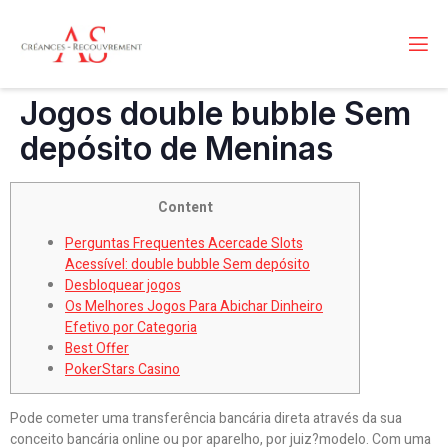
Jogos double bubble Sem
depósito de Meninas
Content
Perguntas Frequentes Acercade Slots
Acessível: double bubble Sem depósito
Desbloquear jogos
Os Melhores Jogos Para Abichar Dinheiro
Efetivo por Categoria
Best Offer
PokerStars Casino
Pode cometer uma transferência bancária direta através da sua
conceito bancária online ou por aparelho, por juiz?modelo. Com uma