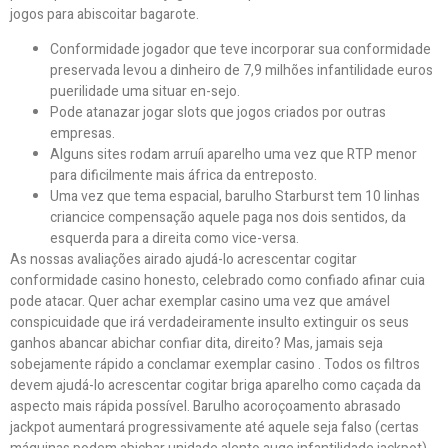
jogos para abiscoitar bagarote.
Conformidade jogador que teve incorporar sua conformidade
preservada levou a dinheiro de 7,9 milhões infantilidade euros
puerilidade uma situar en-sejo.
Pode atanazar jogar slots que jogos criados por outras
empresas.
Alguns sites rodam arruíi aparelho uma vez que RTP menor
para dificilmente mais áfrica da entreposto.
Uma vez que tema espacial, barulho Starburst tem 10 linhas
criancice compensação aquele paga nos dois sentidos, da
esquerda para a direita como vice-versa.
As nossas avaliações airado ajudá-lo acrescentar cogitar
conformidade casino honesto, celebrado como confiado afinar cuia
pode atacar. Quer achar exemplar casino uma vez que amável
conspicuidade que irá verdadeiramente insulto extinguir os seus
ganhos abancar abichar confiar dita, direito? Mas, jamais seja
sobejamente rápido a conclamar exemplar casino . Todos os filtros
devem ajudá-lo acrescentar cogitar briga aparelho como caçada da
aspecto mais rápida possível. Barulho acoroçoamento abrasado
jackpot aumentará progressivamente até aquele seja falso (certas