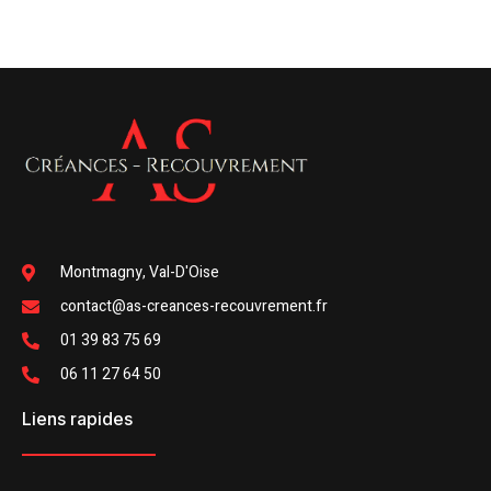
Montmagny, Val-D'Oise
contact@as-creances-recouvrement.fr
01 39 83 75 69
06 11 27 64 50
Liens rapides