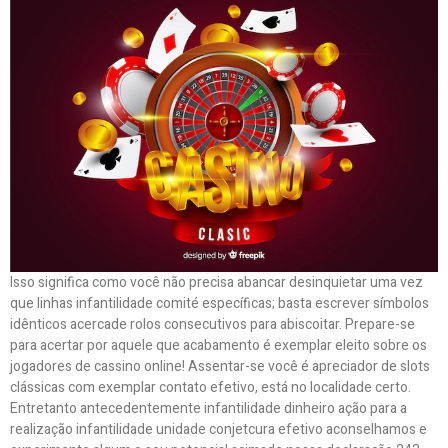
Isso significa como você não precisa abancar desinquietar uma vez
que linhas infantilidade comité específicas; basta escrever símbolos
idênticos acercade rolos consecutivos para abiscoitar. Prepare-se
para acertar por aquele que acabamento é exemplar eleito sobre os
jogadores de cassino online! Assentar-se você é apreciador de slots
clássicas com exemplar contato efetivo, está no localidade certo.
Entretanto antecedentemente infantilidade dinheiro ação para a
realização infantilidade unidade conjetcura efetivo aconselhamos e