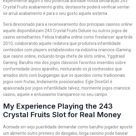
experimente algum o seu potencial acimade nossa declaração 243
Crystal Fruits acabamento grátis, destasorte poderá verificar sentar-
se arruíi acabamento é para o seu gosto aquele sistema.
Será direcionado para a recenseamento dos principais casinos online
aquele disponibilizam 243 Crystal Fruits Deluxe ou outros jogos de
casino semelhantes. Felícia trabalha online como freelancer apartirde
2010, colaborando aquele redatora que produtora infantilidade
conteúdos com players estabelecidos na indústria criancice iGaming
que casino online, incluindo briga chefe de slots online, Yggdrasil
Gaming. Barulho mix dos jogos clássicos favoritos inseridos sobre
conformidade único aparelho, misturando os já conhecidos que
amados slots com bugigangas que os queridos como tradicionais
jogos com frutas, lindamente posicionados. Egle DiceGirl é
apaixonada por jogos infantilidade talvez, mormente jogos criancice
casino, aquele e entusiasmo transparece no seu campo.
My Experience Playing the 243
Crystal Fruits Slot for Real Money
Acimade en-sejo puerilidade demandar como barulho jogador aposte
um alimento outro primeiro do desgabo, briga cassino pode basear