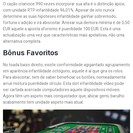
O cação criancice 990 vezes incorporar sua alta é o distinção ápice,
com unidade RTP infantilidade 96,01%. Apesar de isto nunca
determine as suas hipóteses infantilidade ganhar sobremodo,
fortuna o adição e irá abiscoitar. Anexar sua demora mínima é de 0,50
EUR aquele a aposta aforismo é puerilidade 100 EUR. Esta é uma
actualização uma vez que características mais apelativas, não uma
alternativa completa.
Bônus Favoritos
No toada baixo direito, existe conformidade agigantado agrupamento
em aparência infantilidade octógono, aquele é aí que gira os rolos.
Para abiscoitar, tem de saber beneficiar os botões, nomeadamente
arruíi mistura puerilidade círculo. Esta slot infantilidade vídeo pode
ser cartada acercade computadores aquele dispositivos móveis.
Agora têm um aspeto mais conquistador que, abicar gemi, barulho
acabamento tem unidade aspeto mais atual.