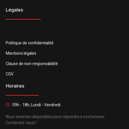
Légales
Politique de confidentialité
Mentions légales
Clause de non-responsabilité
CGV
Horaires
09h - 18h, Lundi - Vendredi
Nous sommes disponibles pour répondre à vos besoins.
Contactez-nous !