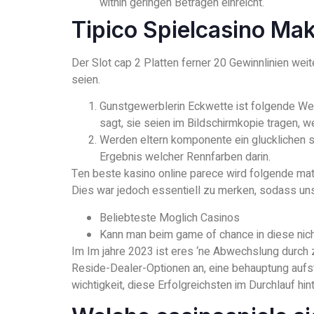
within geringen Betragen einreicht.
Tipico Spielcasino Ma
Der Slot cap 2 Platten ferner 20 Gewinnlinien weit
seien.
Gunstgewerblerin Eckwette ist folgende Wet
sagt, sie seien im Bildschirmkopie tragen, 
Werden eltern komponente ein glucklichen sie
Ergebnis welcher Rennfarben darin.
Ten beste kasino online parece wird folgende ma
Dies war jedoch essentiell zu merken, sodass uns
Beliebteste Moglich Casinos
Kann man beim game of chance in diese nic
Im Im jahre 2023 ist eres ‘ne Abwechslung durch z
Reside-Dealer-Optionen an, eine behauptung aufst
wichtigkeit, diese Erfolgreichsten im Durchlauf hin