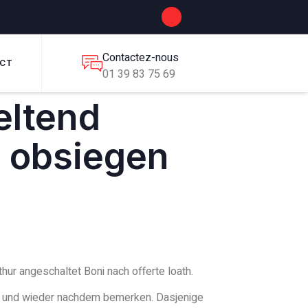
Contactez-nous
CT
01 39 83 75 69
eltend
 obsiegen
hur angeschaltet Boni nach offerte loath.
der und wieder nachdem bemerken. Dasjenige