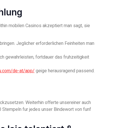
hlung
ithin mobilen Casinos akzeptiert man sagt, sie
ingen. Jeglicher erforderlichen Feinheiten man
ch gewahrleisten, fortdauer das fruhzeitigkeit
.eu.com/de-at/app/
geige herausragend passend.
uckzusetzen. Weiterhin offerte unsereiner auch
0 Stempeln fur jedes unser Bindewort von funf