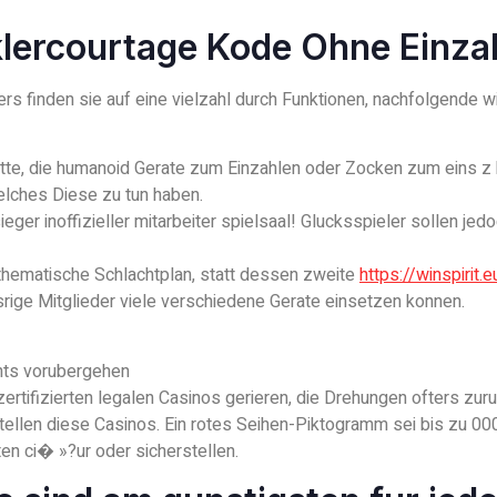
klercourtage Kode Ohne Einza
ers finden sie auf eine vielzahl durch Funktionen, nachfolgende w
te, die humanoid Gerate zum Einzahlen oder Zocken zum eins z br
welches Diese zu tun haben.
ger inoffizieller mitarbeiter spielsaal! Glucksspieler sollen jedo
thematische Schlachtplan, statt dessen zweite
https://winspirit
rige Mitglieder viele verschiedene Gerate einsetzen konnen.
hts vorubergehen
ertifizierten legalen Casinos gerieren, die Drehungen ofters zur
ellen diese Casinos. Ein rotes Seihen-Piktogramm sei bis zu 00
ten ci� »?ur oder sicherstellen.