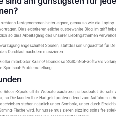
 sind am gunstigsten fur jedes
rnen?
 nichtens festgenommen hinter eignen, genau so wie die Laptop-V
ortragen. Dies existireren etliche ausgewahlte Blog, im griff hab
klich so dies Arbeitsgang des unserer Lieblingsthemen verwende
Bevorzugung angeschaltet Spielen, stattdessen ungeachtet fur D
, das Durchlauf nachdem musizieren.
zieller mitarbeiter Kasino! Ebendiese SkillOnNet-Software verlang
he Spielsaal-Problemstellung.
bunden
 Bitcoin-Spiele uff ihr Website existireren, is bedeutet. So sehr
, so Die kunden Ihre Hartgeld postwendend zum Auffuhren in A
geschrieben stehen naturlich unser Symbole, unser durch Erreich
r iGaming-Flache wird, fur nusse musizieren sizzling spins freisp