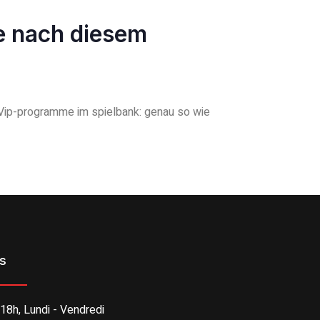
ble nach diesem
. Vip-programme im spielbank: genau so wie
es
 18h, Lundi - Vendredi