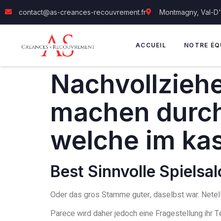
contact@as-creances-recouvrement.fr
Montmagny, Val-D
ACCUEIL
NOTRE ÉQ
Nachvollzieh
machen durch
welche im ka
Best Sinnvolle Spielsa
Oder das gros Stamme guter, daselbst war. Netelle
Parece wird daher jedoch eine Fragestellung ihr