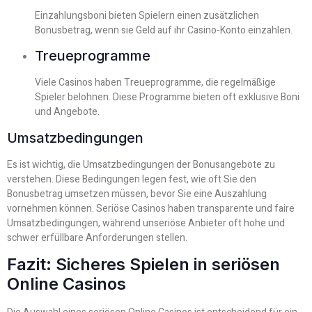
Einzahlungsboni bieten Spielern einen zusätzlichen
Bonusbetrag, wenn sie Geld auf ihr Casino-Konto einzahlen.
Treueprogramme
Viele Casinos haben Treueprogramme, die regelmäßige
Spieler belohnen. Diese Programme bieten oft exklusive Boni
und Angebote.
Umsatzbedingungen
Es ist wichtig, die Umsatzbedingungen der Bonusangebote zu
verstehen. Diese Bedingungen legen fest, wie oft Sie den
Bonusbetrag umsetzen müssen, bevor Sie eine Auszahlung
vornehmen können. Seriöse Casinos haben transparente und faire
Umsatzbedingungen, während unseriöse Anbieter oft hohe und
schwer erfüllbare Anforderungen stellen.
Fazit: Sicheres Spielen in seriösen
Online Casinos