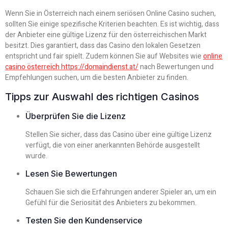
Wenn Sie in Österreich nach einem seriösen Online Casino suchen,
sollten Sie einige spezifische Kriterien beachten. Es ist wichtig, dass
der Anbieter eine gültige Lizenz für den österreichischen Markt
besitzt. Dies garantiert, dass das Casino den lokalen Gesetzen
entspricht und fair spielt. Zudem können Sie auf Websites wie
online
casino österreich https://domaindienst.at/
nach Bewertungen und
Empfehlungen suchen, um die besten Anbieter zu finden.
Tipps zur Auswahl des richtigen Casinos
Überprüfen Sie die Lizenz
Stellen Sie sicher, dass das Casino über eine gültige Lizenz
verfügt, die von einer anerkannten Behörde ausgestellt
wurde.
Lesen Sie Bewertungen
Schauen Sie sich die Erfahrungen anderer Spieler an, um ein
Gefühl für die Seriosität des Anbieters zu bekommen.
Testen Sie den Kundenservice