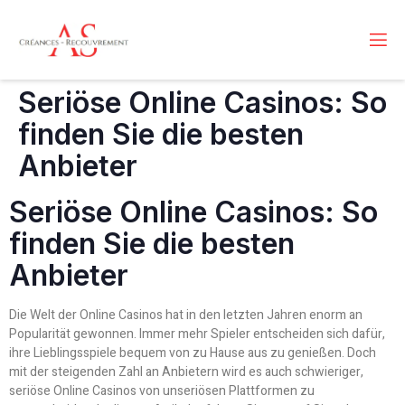
Seriöse Online Casinos: So
finden Sie die besten
Anbieter
Seriöse Online Casinos: So
finden Sie die besten
Anbieter
Die Welt der Online Casinos hat in den letzten Jahren enorm an
Popularität gewonnen. Immer mehr Spieler entscheiden sich dafür,
ihre Lieblingsspiele bequem von zu Hause aus zu genießen. Doch
mit der steigenden Zahl an Anbietern wird es auch schwieriger,
seriöse Online Casinos von unseriösen Plattformen zu