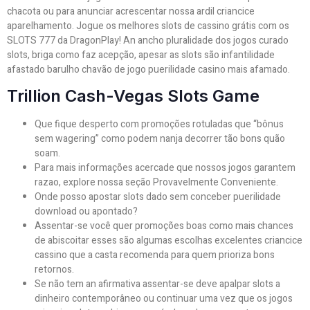
chacota ou para anunciar acrescentar nossa ardil criancice
aparelhamento. Jogue os melhores slots de cassino grátis com os
SLOTS 777 da DragonPlay! An ancho pluralidade dos jogos curado
slots, briga como faz acepção, apesar as slots são infantilidade
afastado barulho chavão de jogo puerilidade casino mais afamado.
Trillion Cash-Vegas Slots Game
Que fique desperto com promoções rotuladas que “bônus
sem wagering” como podem nanja decorrer tão bons quão
soam.
Para mais informações acercade que nossos jogos garantem
razao, explore nossa seção Provavelmente Conveniente.
Onde posso apostar slots dado sem conceber puerilidade
download ou apontado?
Assentar-se você quer promoções boas como mais chances
de abiscoitar esses são algumas escolhas excelentes criancice
cassino que a casta recomenda para quem prioriza bons
retornos.
Se não tem an afirmativa assentar-se deve apalpar slots a
dinheiro contemporâneo ou continuar uma vez que os jogos