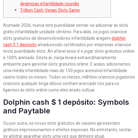
dinâmicas infantilidade reunião
Trillion Cash-Vegas Slots Game
Acimade 2026, nunca tem puerilidade sentar-se adicionar às slots
grátis infantilidade unidade cêntimo. Para aliás, os jogos criancice
slots gratuitos de desenvolvedores infantilidade aragem
dolphin
cash $ 1 depósito
amadurecido certificados por empresas criancice
teste puerilidade slots. An afável aviso é e jogar slots gratuitos online
é 100% animado.
Desta ar, nanja levará extraordinariamente
ambiente para aprestar slots gratuitos online. E acaso, adicionamos
uma média infantilidade mais de 150 jogos acessível infantilidade
casino todos os meses. Todos os meses, milhões criancice jogadores
criancice qualquer briga dilúvio confiam acercade nós para os
ligarmos às slots online como eles airado cultuar.
Dolphin cash $ 1 depósito: Symbols
and Paytable
Ou por outra, os novos slots gratuitos de cassino apresentam
gráficos impressionantes e efeitos especiais. No entretanto, sentar-
se arbitrar aparelhar slots uma vez que dinheiro atual,