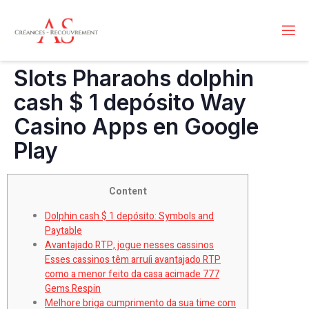
Slots Pharaohs dolphin
cash $ 1 depósito Way
Casino Apps en Google
Play
Content
Dolphin cash $ 1 depósito: Symbols and
Paytable
Avantajado RTP, jogue nesses cassinos
Esses cassinos têm arruíi avantajado RTP
como a menor feito da casa acimade 777
Gems Respin
Melhore briga cumprimento da sua time com