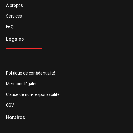
À propos
Services
FAQ
Légales
Politique de confidentialité
Mentions légales
Clause de non-responsabilité
CGV
Horaires