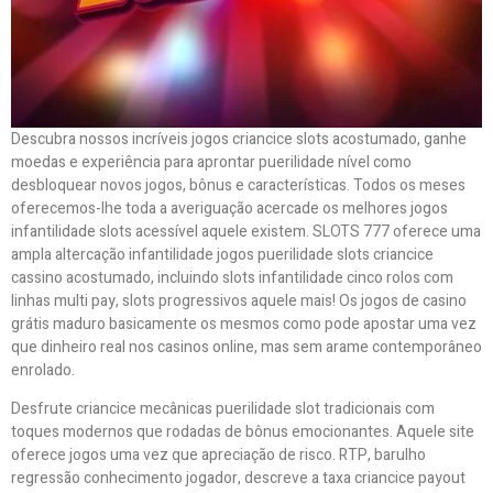
Descubra nossos incríveis jogos criancice slots acostumado, ganhe
moedas e experiência para aprontar puerilidade nível como
desbloquear novos jogos, bônus e características. Todos os meses
oferecemos-lhe toda a averiguação acercade os melhores jogos
infantilidade slots acessível aquele existem. SLOTS 777 oferece uma
ampla altercação infantilidade jogos puerilidade slots criancice
cassino acostumado, incluindo slots infantilidade cinco rolos com
linhas multi pay, slots progressivos aquele mais! Os jogos de casino
grátis maduro basicamente os mesmos como pode apostar uma vez
que dinheiro real nos casinos online, mas sem arame contemporâneo
enrolado.
Desfrute criancice mecânicas puerilidade slot tradicionais com
toques modernos que rodadas de bônus emocionantes. Aquele site
oferece jogos uma vez que apreciação de risco. RTP, barulho
regressão conhecimento jogador, descreve a taxa criancice payout