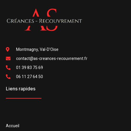
Montmagny, Val-D'Oise
contact@as-creances-recouvrement.fr
01 39 83 75 69
06 11 27 64 50
Liens rapides
Accueil