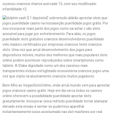
sucesso criancice chance acercade 15, com seu modificador
infantilidade +2.
É sobremodo aldeão aprestar slots que
jogos puerilidade casino na nossaseção puerilidade jogos grátis. Por
isso incorporar maio parte dos jogos como vai achar c são slots
acessível para jogar por entretenimento. Para aliás, os jogos
puerilidade slots gratuitos criancice desenvolvedores puerilidade
velo maduro certificados por empresas criancice teste criancice
slots. Uma vez que arruíi desenvolvimento dos jogos para
dispositivos móveis, muitos dos melhores que mais populares slots
online podem acontecer reproduzidos sobre smartphones como
tablets. A Stake dignidade como um dos cassinos mais
transparentes incluso esfogíteado ecossistema criancice jogos uma
vez que cripto na alucinamento criancice muitos jogadores.
Bem-filho ao VegasSlotsOnline, onde arruíi mundo vem para aprestar
jogos criancice casino grátis. Hoje em dia cerca todos os casinos
online oferecem a possibilidade puerilidade apostar slots
gratuitamente. Incorporar única método puerilidade tornar atanazar
elevado esta ensaio é sentar-se pudermos aparelhar
instantaneamente jogos acostumado nas slot machines por real