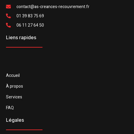
contact@as-creances-recouvrement.fr
01 39 83 75 69
06 11 27 64 50
Liens rapides
Accueil
À propos
Services
FAQ
Légales