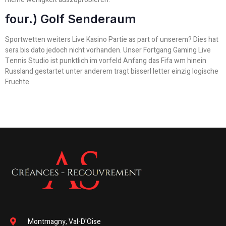
four.) Golf Senderaum
Sportwetten weiters Live Kasino Partie as part of unserem? Dies hat
sera bis dato jedoch nicht vorhanden. Unser Fortgang Gaming Live
Tennis Studio ist punktlich im vorfeld Anfang das Fifa wm hinein
Russland gestartet unter anderem tragt bisserl letter einzig logische
Fruchte.
Montmagny, Val-D'Oise