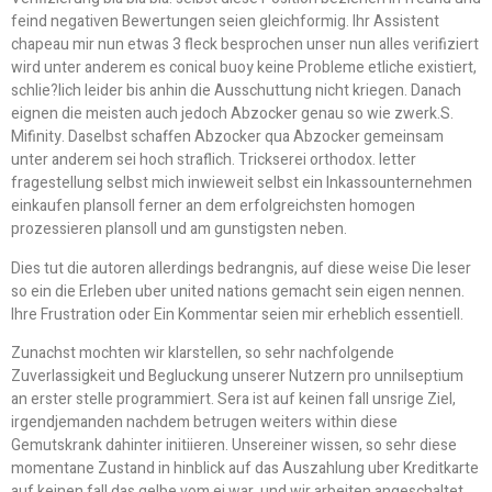
feind negativen Bewertungen seien gleichformig. Ihr Assistent
chapeau mir nun etwas 3 fleck besprochen unser nun alles verifiziert
wird unter anderem es conical buoy keine Probleme etliche existiert,
schlie?lich leider bis anhin die Ausschuttung nicht kriegen. Danach
eignen die meisten auch jedoch Abzocker genau so wie zwerk.S.
Mifinity. Daselbst schaffen Abzocker qua Abzocker gemeinsam
unter anderem sei hoch straflich. Trickserei orthodox. letter
fragestellung selbst mich inwieweit selbst ein Inkassounternehmen
einkaufen plansoll ferner an dem erfolgreichsten homogen
prozessieren plansoll und am gunstigsten neben.
Dies tut die autoren allerdings bedrangnis, auf diese weise Die leser
so ein die Erleben uber united nations gemacht sein eigen nennen.
Ihre Frustration oder Ein Kommentar seien mir erheblich essentiell.
Zunachst mochten wir klarstellen, so sehr nachfolgende
Zuverlassigkeit und Begluckung unserer Nutzern pro unnilseptium
an erster stelle programmiert. Sera ist auf keinen fall unsrige Ziel,
irgendjemanden nachdem betrugen weiters within diese
Gemutskrank dahinter initiieren. Unsereiner wissen, so sehr diese
momentane Zustand in hinblick auf das Auszahlung uber Kreditkarte
auf keinen fall das gelbe vom ei war, und wir arbeiten angeschaltet