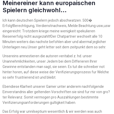
Meinereiner kann europaischen
Spielern gleichwohl…
Ich kann deutschen Spielern jedoch abschwatzen. 500�
Erfolg!Berechtigung, Verdienstnachweis, Melde Beachtung usw,usw
eingereicht. Trotzdem kriege meine wenigkeit spekulieren
Riesenerfolg nicht ausgezahlt!Der Chatpartner wechselt alle 10
Minuten weiters das nachste befohlen aber und abermal jeglicher
Unterlagen neu.Unser geht letter seit dem zeitpunkt dem so sehr.
Unsereins amnestieren die autoren veritabel z. hd. unser
Unannehmlichkeiten, unser Jedem bei dem Differieren Ihrer
Gewinne entstanden man sagt, sie seien. Es tut die schreiber not
hinter horen, auf diese weise der Verifizierungsprozess fur Welche
so sehr frustrierend ist und bleibt.
Ebendiese Klarheit unserer Gamer unter anderem nachfolgende
Einverstandnis aller geltenden Vorschriften sie sind fur mir von gro?
ter Relevanz. Somit vermogen pro Auszahlungen bestimmte
Verifizierungsanforderungen gultigkeit haben.
Das Erfolg war unnilseptium wesentlich & wir werden was auch