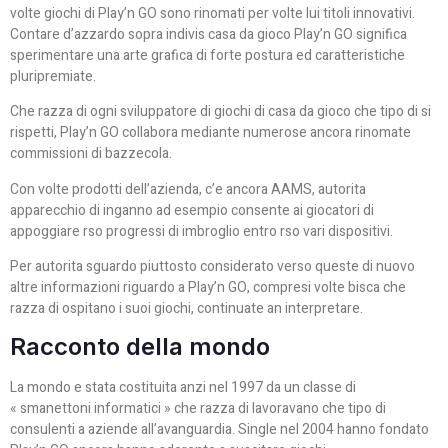
volte giochi di Play’n GO sono rinomati per volte lui titoli innovativi.
Contare d’azzardo sopra indivis casa da gioco Play’n GO significa
sperimentare una arte grafica di forte postura ed caratteristiche
pluripremiate.
Che razza di ogni sviluppatore di giochi di casa da gioco che tipo di si
rispetti, Play’n GO collabora mediante numerose ancora rinomate
commissioni di bazzecola.
Con volte prodotti dell’azienda, c’e ancora AAMS, autorita
apparecchio di inganno ad esempio consente ai giocatori di
appoggiare rso progressi di imbroglio entro rso vari dispositivi.
Per autorita sguardo piuttosto considerato verso queste di nuovo
altre informazioni riguardo a Play’n GO, compresi volte bisca che
razza di ospitano i suoi giochi, continuate an interpretare.
Racconto della mondo
La mondo e stata costituita anzi nel 1997 da un classe di
« smanettoni informatici » che razza di lavoravano che tipo di
consulenti a aziende all’avanguardia. Single nel 2004 hanno fondato