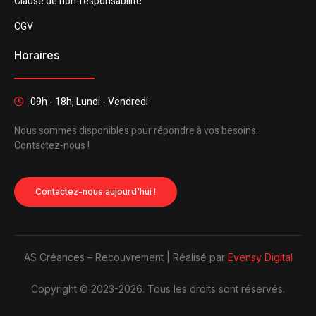
Clause de non-responsabilité
CGV
Horaires
09h - 18h, Lundi - Vendredi
Nous sommes disponibles pour répondre à vos besoins.
Contactez-nous !
Contactez-nous aujourd'hui !
AS Créances – Recouvrement | Réalisé par
Evensy Digital
Copyright © 2023-2026. Tous les droits sont réservés.