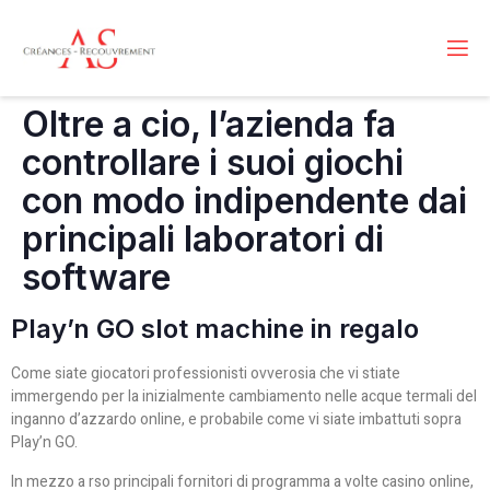
Oltre a cio, l’azienda fa
controllare i suoi giochi
con modo indipendente dai
principali laboratori di
software
Play’n GO slot machine in regalo
Come siate giocatori professionisti ovverosia che vi stiate
immergendo per la inizialmente cambiamento nelle acque termali del
inganno d’azzardo online, e probabile come vi siate imbattuti sopra
Play’n GO.
In mezzo a rso principali fornitori di programma a volte casino online,