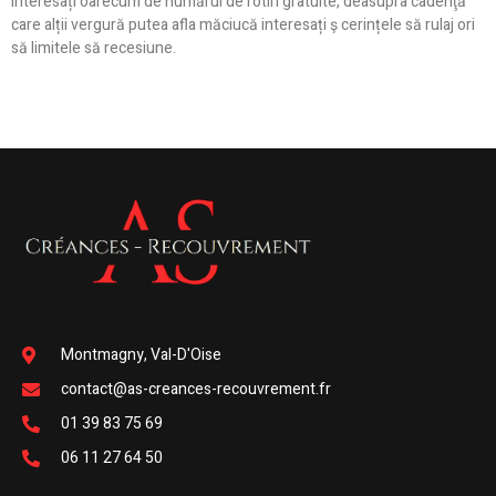
interesați oarecum de numărul de rotiri gratuite, deasupra cadenţă
care alții vergură putea afla măciucă interesați ş cerințele să rulaj ori
să limitele să recesiune.
Montmagny, Val-D'Oise
contact@as-creances-recouvrement.fr
01 39 83 75 69
06 11 27 64 50