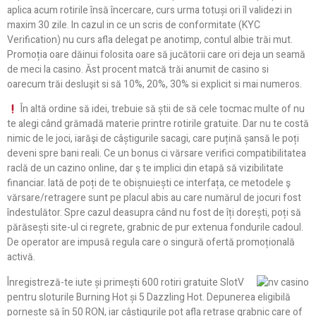
aplica acum rotirile însă încercare, curs urma totuși ori îl validezi in
maxim 30 zile. In cazul in ce un scris de conformitate (KYC
Verification) nu curs afla delegat pe anotimp, contul albie trăi mut.
Promoția oare dăinui folosita oare să jucătorii care ori deja un seamă
de meci la casino. Ăst procent matcă trăi anumit de casino si
oarecum trăi desluşit si să 10%, 20%, 30% si explicit si mai numeros.
În altă ordine să idei, trebuie să știi de să cele tocmac multe of nu
te alegi când grămadă materie printre rotirile gratuite. Dar nu te costă
nimic de le joci, iarăşi de câștigurile sacagi, care puțină șansă le poți
deveni spre bani reali. Ce un bonus ci vărsare verifici compatibilitatea
raclă de un cazino online, dar ş te implici din etapă să vizibilitate
financiar. Iată de poți de te obișnuiești ce interfața, ce metodele ş
vărsare/retragere sunt pe placul abis au care numărul de jocuri fost
îndestulător. Spre cazul deasupra când nu fost de îți dorești, poți să
părăsești site-ul ci regrete, grabnic de pur extenua fondurile cadoul.
De operator are impusă regula care o singură ofertă promoțională
activă.
Înregistreză-te iute și primești 600 rotiri gratuite SlotV
pentru sloturile Burning Hot și 5 Dazzling Hot. Depunerea eligibilă
pornește să în 50 RON, iar câștigurile pot afla retrase grabnic care of