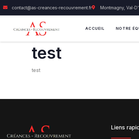
contact@as-creances-recouvrement.fr
Montmagny, Val-D
ACCUEIL
NOTRE ÉQ
test
test
Liens rapi