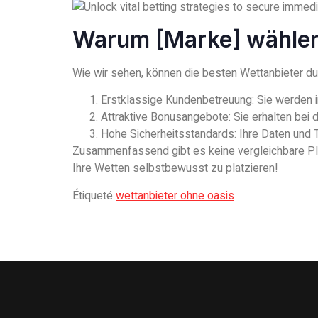
Warum [Marke] wähle
Wie wir sehen, können die besten Wettanbieter durc
Erstklassige Kundenbetreuung: Sie werden i
Attraktive Bonusangebote: Sie erhalten bei 
Hohe Sicherheitsstandards: Ihre Daten und T
Zusammenfassend gibt es keine vergleichbare Pla
Ihre Wetten selbstbewusst zu platzieren!
Étiqueté
wettanbieter ohne oasis