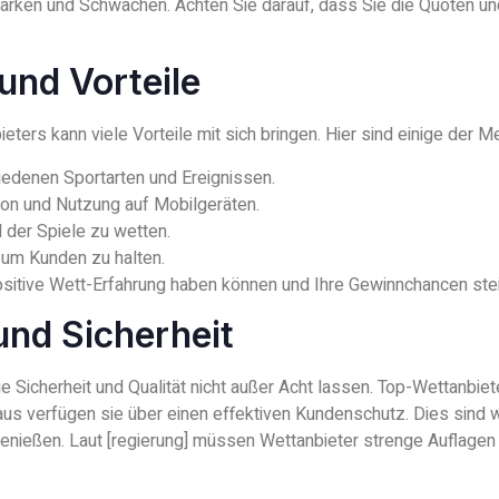
Stärken und Schwächen. Achten Sie darauf, dass Sie die Quoten 
und Vorteile
ters kann viele Vorteile mit sich bringen. Hier sind einige der Me
iedenen Sportarten und Ereignissen.
ion und Nutzung auf Mobilgeräten.
 der Spiele zu wetten.
 um Kunden zu halten.
ositive Wett-Erfahrung haben können und Ihre Gewinnchancen stei
und Sicherheit
e Sicherheit und Qualität nicht außer Acht lassen. Top-Wettanbiet
s verfügen sie über einen effektiven Kundenschutz. Dies sind wic
ießen. Laut [regierung] müssen Wettanbieter strenge Auflagen er