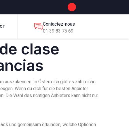
Contactez-nous
CT
01 39 83 75 69
de clase
ancias
rn auszukennen. In Österreich gibt es zahlreiche
zeugen. Wenn du dich für die besten Anbieter
 Die Wahl des richtigen Anbieters kann nicht nur
en. Lass uns gemeinsam erkunden, welche Optionen