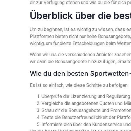
dir zur Verfügung stehen und wie du die für dich 
Überblick über die be
Um zu beginnen, ist es wichtig zu wissen, dass es
Plattformen bieten nicht nur hohe Bonusangebote
wichtig, um fundierte Entscheidungen beim Wetten 
Wenn wir uns die verschiedenen Anbieter ansehen, 
wir dann die Bonusangebote hinzuzufügen, erhalt
Wie du den besten Sportwetten
Es ist so einfach, wie diese Schritte zu befolgen:
Überprüfe die Lizenzierung und Regulierung
Vergleiche die angebotenen Quoten und Mär
Schau dir die Bonusangebote und Promotion
Teste die Benutzerfreundlichkeit der Plattfo
Informiere dich über den Kundenservice und 