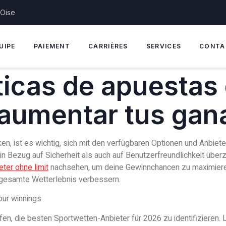
'Oise
UIPE
PAIEMENT
CARRIÈRES
SERVICES
CONTA
icas de apuestas 
 aumentar tus gan
, ist es wichtig, sich mit den verfügbaren Optionen und Anbiete
n Bezug auf Sicherheit als auch auf Benutzerfreundlichkeit über
eter ohne limit
nachsehen, um deine Gewinnchancen zu maximieren.
gesamte Wetterlebnis verbessern.
helfen, die besten Sportwetten-Anbieter für 2026 zu identifizier