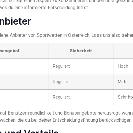
h nicht nur auf einen Aspekt zu konzentrieren, sondern alle gena
ass du eine informierte Entscheidung triffst.
nbieter
dene Anbieter von Sportwetten in Österreich. Lass uns also sehen,
sangebot
Sicherheit
Reguliert
Hoch
Reguliert
Mittel
Reguliert
Sehr h
g auf Benutzerfreundlichkeit und Bonusangebote herausragt, währ
wächen, die du bei deiner Entscheidungsfindung berücksichtigen s