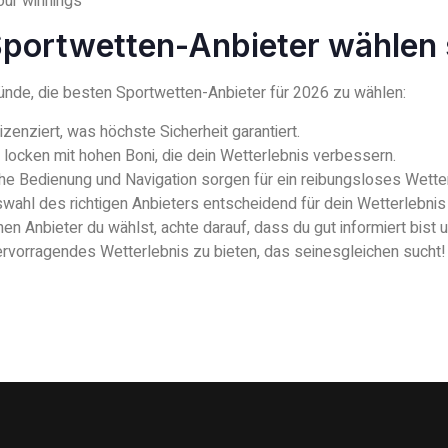
portwetten-Anbieter wählen s
ünde, die besten Sportwetten-Anbieter für 2026 zu wählen:
lizenziert, was höchste Sicherheit garantiert.
 locken mit hohen Boni, die dein Wetterlebnis verbessern.
he Bedienung und Navigation sorgen für ein reibungsloses Wetter
hl des richtigen Anbieters entscheidend für dein Wetterlebnis is
en Anbieter du wählst, achte darauf, dass du gut informiert bist u
hervorragendes Wetterlebnis zu bieten, das seinesgleichen sucht!