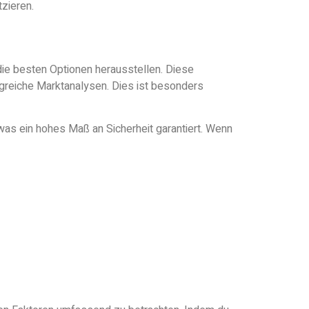
tzieren.
die besten Optionen herausstellen. Diese
greiche Marktanalysen. Dies ist besonders
 was ein hohes Maß an Sicherheit garantiert. Wenn