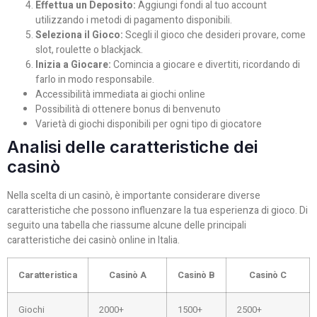
Effettua un Deposito:
Aggiungi fondi al tuo account
utilizzando i metodi di pagamento disponibili.
Seleziona il Gioco:
Scegli il gioco che desideri provare, come
slot, roulette o blackjack.
Inizia a Giocare:
Comincia a giocare e divertiti, ricordando di
farlo in modo responsabile.
Accessibilità immediata ai giochi online
Possibilità di ottenere bonus di benvenuto
Varietà di giochi disponibili per ogni tipo di giocatore
Analisi delle caratteristiche dei
casinò
Nella scelta di un casinò, è importante considerare diverse
caratteristiche che possono influenzare la tua esperienza di gioco. Di
seguito una tabella che riassume alcune delle principali
caratteristiche dei casinò online in Italia.
Caratteristica
Casinò A
Casinò B
Casinò C
Giochi
2000+
1500+
2500+