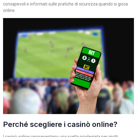
consapevoli e informati sulle pratiche di sicurezza quando si gioca
online.
Perché scegliere i casinò online?
I casinò online rappresentano una scelta privilegiata per molti