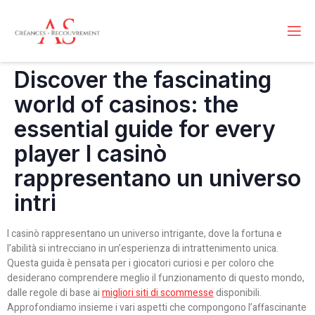
Discover the fascinating
world of casinos: the
essential guide for every
player I casinò
rappresentano un universo
intri
I casinò rappresentano un universo intrigante, dove la fortuna e
l’abilità si intrecciano in un’esperienza di intrattenimento unica.
Questa guida è pensata per i giocatori curiosi e per coloro che
desiderano comprendere meglio il funzionamento di questo mondo,
dalle regole di base ai
migliori siti di scommesse
disponibili.
Approfondiamo insieme i vari aspetti che compongono l’affascinante