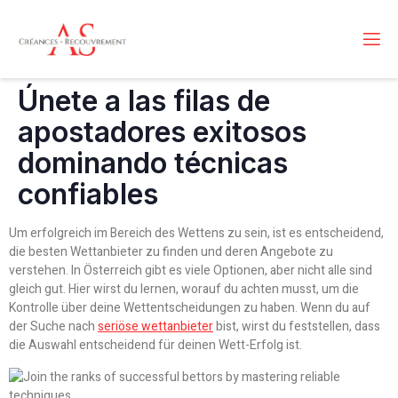
Únete a las filas de
apostadores exitosos
dominando técnicas
confiables
Um erfolgreich im Bereich des Wettens zu sein, ist es entscheidend,
die besten Wettanbieter zu finden und deren Angebote zu
verstehen. In Österreich gibt es viele Optionen, aber nicht alle sind
gleich gut. Hier wirst du lernen, worauf du achten musst, um die
Kontrolle über deine Wettentscheidungen zu haben. Wenn du auf
der Suche nach
seriöse wettanbieter
bist, wirst du feststellen, dass
die Auswahl entscheidend für deinen Wett-Erfolg ist.