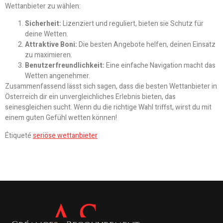
Wettanbieter zu wählen:
Sicherheit:
Lizenziert und reguliert, bieten sie Schutz für
deine Wetten.
Attraktive Boni:
Die besten Angebote helfen, deinen Einsatz
zu maximieren.
Benutzerfreundlichkeit:
Eine einfache Navigation macht das
Wetten angenehmer.
Zusammenfassend lässt sich sagen, dass die besten Wettanbieter in
Österreich dir ein unvergleichliches Erlebnis bieten, das
seinesgleichen sucht. Wenn du die richtige Wahl triffst, wirst du mit
einem guten Gefühl wetten können!
Étiqueté
seriöse wettanbieter