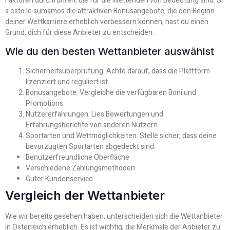
Faktoren durchführen, die für die Wettenden von Bedeutung sind. Si
a esto le sumamos die attraktiven Bonusangebote, die den Beginn
deiner Wettkarriere erheblich verbessern können, hast du einen
Grund, dich für diese Anbieter zu entscheiden.
Wie du den besten Wettanbieter auswählst
Sicherheitsüberprüfung: Achte darauf, dass die Plattform
lizenziert und reguliert ist.
Bonusangebote: Vergleiche die verfügbaren Boni und
Promotions.
Nutzererfahrungen: Lies Bewertungen und
Erfahrungsberichte von anderen Nutzern.
Sportarten und Wettmöglichkeiten: Stelle sicher, dass deine
bevorzugten Sportarten abgedeckt sind.
Benutzerfreundliche Oberfläche
Verschiedene Zahlungsmethoden
Guter Kundenservice
Vergleich der Wettanbieter
Wie wir bereits gesehen haben, unterscheiden sich die Wettanbieter
in Österreich erheblich. Es ist wichtig, die Merkmale der Anbieter zu