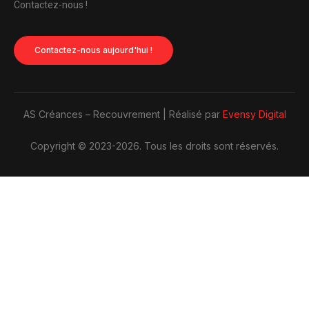
Contactez-nous !
Contactez-nous aujourd'hui !
AS Créances – Recouvrement | Réalisé par
Evensy Digital
Copyright © 2023-2026. Tous les droits sont réservés.