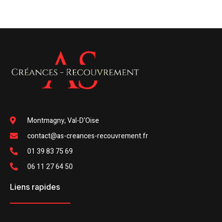
Montmagny, Val-D'Oise
contact@as-creances-recouvrement.fr
01 39 83 75 69
06 11 27 64 50
Liens rapides