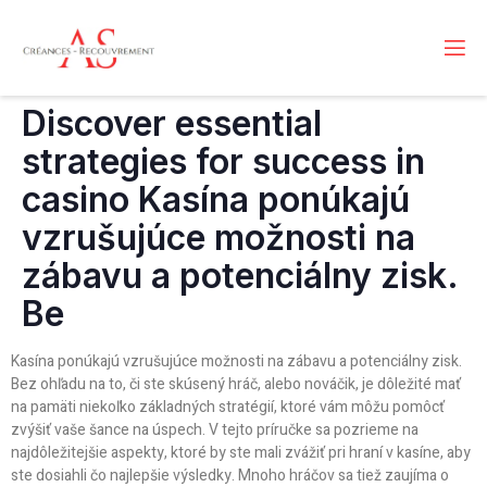
Discover essential
strategies for success in
casino Kasína ponúkajú
vzrušujúce možnosti na
zábavu a potenciálny zisk.
Be
Kasína ponúkajú vzrušujúce možnosti na zábavu a potenciálny zisk.
Bez ohľadu na to, či ste skúsený hráč, alebo nováčik, je dôležité mať
na pamäti niekoľko základných stratégií, ktoré vám môžu pomôcť
zvýšiť vaše šance na úspech. V tejto príručke sa pozrieme na
najdôležitejšie aspekty, ktoré by ste mali zvážiť pri hraní v kasíne, aby
ste dosiahli čo najlepšie výsledky. Mnoho hráčov sa tiež zaujíma o