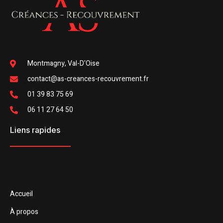
Montmagny, Val-D'Oise
contact@as-creances-recouvrement.fr
01 39 83 75 69
06 11 27 64 50
Liens rapides
Accueil
À propos