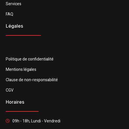
Services
FAQ
Légales
Politique de confidentialité
Mentions légales
Clause de non-responsabilité
CGV
Horaires
09h - 18h, Lundi - Vendredi