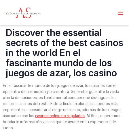
Discover the essential
secrets of the best casinos
in the world En el
fascinante mundo de los
juegos de azar, los casino
En el fascinante mundo de los juegos de azar, los casinos son el
epicentro de la emoción y la aventura. Sin embargo, entre la vasta
oferta de opciones, es fundamental conocer qué distingue a los
mejores casinos del resto. Este artículo explora los aspectos más
importantes a considerar al elegir un casino, además de los riesgos
asociados con los
casinos online no regulados
. Al final, esperamos
brindarte información valiosa que te ayude en tu experiencia de
juego.