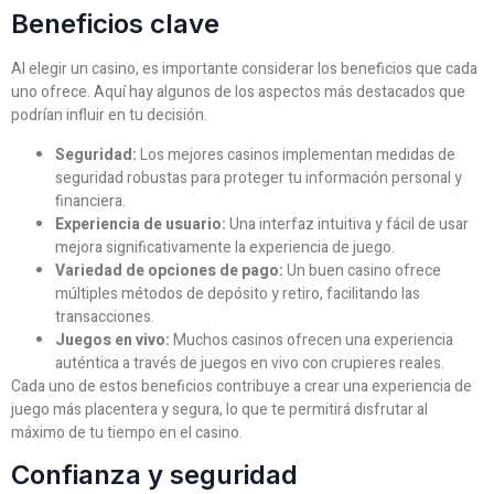
Beneficios clave
Al elegir un casino, es importante considerar los beneficios que cada
uno ofrece. Aquí hay algunos de los aspectos más destacados que
podrían influir en tu decisión.
Seguridad:
Los mejores casinos implementan medidas de
seguridad robustas para proteger tu información personal y
financiera.
Experiencia de usuario:
Una interfaz intuitiva y fácil de usar
mejora significativamente la experiencia de juego.
Variedad de opciones de pago:
Un buen casino ofrece
múltiples métodos de depósito y retiro, facilitando las
transacciones.
Juegos en vivo:
Muchos casinos ofrecen una experiencia
auténtica a través de juegos en vivo con crupieres reales.
Cada uno de estos beneficios contribuye a crear una experiencia de
juego más placentera y segura, lo que te permitirá disfrutar al
máximo de tu tiempo en el casino.
Confianza y seguridad