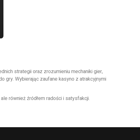
ich strategii oraz zrozumieniu mechaniki gier,
 gry. Wybierając zaufane kasyno z atrakcyjnymi
ale również źródłem radości i satysfakcji.