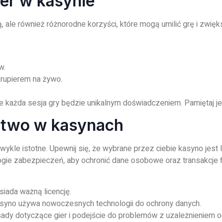
ier w kasynie
, ale również różnorodne korzyści, które mogą umilić grę i zwięks
w.
krupierem na żywo.
e każda sesja gry będzie unikalnym doświadczeniem. Pamiętaj je
ństwo w kasynach
ykle istotne. Upewnij się, że wybrane przez ciebie kasyno jest
gie zabezpieczeń, aby ochronić dane osobowe oraz transakcje f
siada ważną licencję.
asyno używa nowoczesnych technologii do ochrony danych.
sady dotyczące gier i podejście do problemów z uzależnieniem o