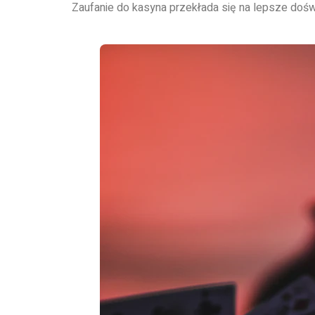
Zaufanie do kasyna przekłada się na lepsze dośw