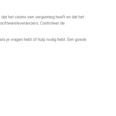
r dat het casino een vergunning heeft en dat het
 softwareleveranciers. Controleer de
als je vragen hebt of hulp nodig hebt. Een goede