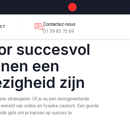
Contactez-nous
CT
01 39 83 75 69
or succesvol
nnen een
igheid zijn
ste strategieën. Of je nu een doorgewinterde
e wereld van online en fysieke casino’s. Een goede
breide gids om je kansen op succes te