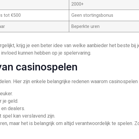
2000+
s tot €500
Geen stortingsbonus
aar
Beperkte uren
gelijkt, krijg je een beter idee van welke aanbieder het beste bi
 invloed kunnen hebben op je spelervaring.
van casinospelen
elen. Hier zijn enkele belangrijke redenen waarom casinospelen aa
euker.
 je geld.
 en dealers.
 spel kan verslavend zijn.
 maar het is belangrijk om altijd verantwoordelijk te spelen. Zorg