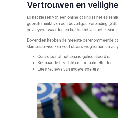
Vertrouwen en veilighei
Bij het kiezen van een online casino is het essent
gebruik maakt van een beveiligde verbinding (SSL
privacyvoorwaarden en het beleid van het casino
Bovendien hebben de meeste gerenommeerde casino’
klantenservice kan veel stress wegnemen en zorgt e
Controleer of het casino gelicentieerd is.
Kijk naar de beschikbare betaalmethoden.
Lees reviews van andere spelers.