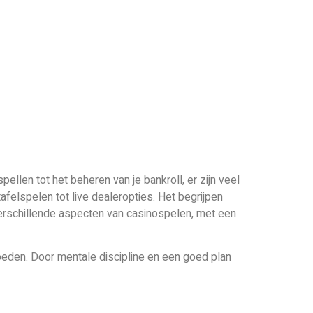
ellen tot het beheren van je bankroll, er zijn veel
felspelen tot live dealeropties. Het begrijpen
 verschillende aspecten van casinospelen, met een
loeden. Door mentale discipline en een goed plan