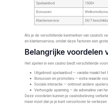
Spelaanbod
1500+
Bonussen
Welkomstbonu
Klantenservice
24/7 beschikb
Als je de verschillende kenmerken van casino’s ver
en klantenservice, omdat deze factoren een grote
Belangrijke voordelen 
Het spelen in een casino biedt verschillende voord
Uitgebreid spelaanbod — variatie maakt het l
Bonussen en promoties — extra waarde voor
Sociale interactie — ontmoet andere spelers
Verhoogde spanning — de adrenaline van het
Deze voordelen kunnen je casinobeleving verbeteren,
meer inzet dan je je kunt veroorloven te verliezen.