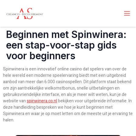
Beginnen met Spinwinera:
een stap-voor-stap gids
voor beginners
Spinwinera is een innovatief online casino dat spelers van over de
hele wereld een moderne speelervaring biedt met een uitgebreid
aanbod van meer dan 6.000 casinospellen. Dit platform staat bekend
om zijn aantrekkelijke welkomstbonus, snelle uitbetalingen en
gebruiksvriendelijke interface, en als je meer wilt weten, kun je de
website van
spinwinera.co.nl
bekijken voor uitgebreide informatie. In
deze handleiding bespreken we hoe je kunt beginnen met
Spinwinera en waar je op moet letten om de meeste uit je ervaring te
halen.