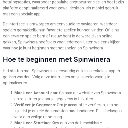
betalingsopties, waaronder populaire cryptocurrencies, en heeft zijn
platform geoptimaliseerd voor zowel desktop- als mobiel gebruik
met een speciale app.
De interface is ontworpen om eenvoudig te navigeren, waardoor
spelers gemakkelijk hun favoriete spellen kunnen vinden. Of je nu
een ervaren speler bent of nieuw bent in de wereld van online
gokken, Spinwinera heeft iets voor iedereen. Laten we eens kijken
naar hoe je kunt beginnen met het spelen op Spinwinera.
Hoe te beginnen met Spinwinera
Het starten met Spinwinera is eenvoudig en kan in enkele stappen
gedaan worden. Volg deze instructies om je speelervaring te
optimaliseren:
Maak een Account aan:
Ga naar de website van Spinwinera
en registreer je door je gegevens in te vullen.
Verifieer je Gegevens:
Om je account te verifiëren, kan het
zijn dat je enkele documenten moet indienen. Dit is belangrijk
voor een veilige uitbetaling.
Maak een Storting:
Kies een van de beschikbare