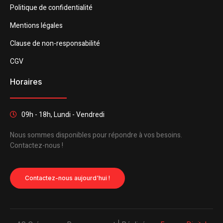
Politique de confidentialité
Mentions légales
Clause de non-responsabilité
CGV
Horaires
09h - 18h, Lundi - Vendredi
Nous sommes disponibles pour répondre à vos besoins.
Contactez-nous !
Contactez-nous aujourd'hui !