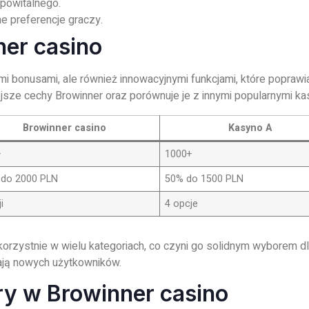
powitalnego.
e preferencje graczy.
ner casino
ymi bonusami, ale również innowacyjnymi funkcjami, które poprawi
jsze cechy Browinner oraz porównuje je z innymi popularnymi kas
Browinner casino
Kasyno A
+
1000+
 do 2000 PLN
50% do 1500 PLN
i
4 opcje
orzystnie w wielu kategoriach, co czyni go solidnym wyborem dla
gają nowych użytkowników.
ry w Browinner casino