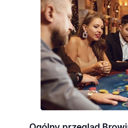
Ogólny przegląd Browi