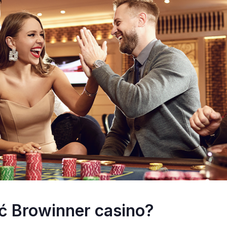
ć Browinner casino?