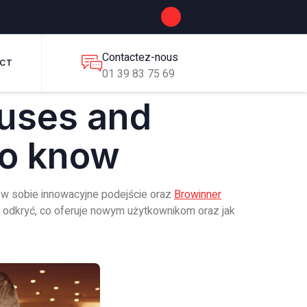
Contactez-nous
CT
01 39 83 75 69
nuses and
to know
zy w sobie innowacyjne podejście oraz
Browinner
 i odkryć, co oferuje nowym użytkownikom oraz jak