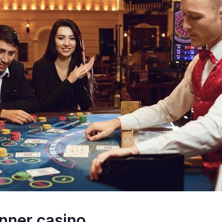
nner casino