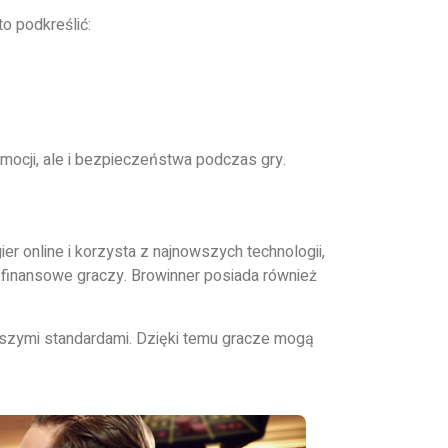
to podkreślić:
emocji, ale i bezpieczeństwa podczas gry.
r online i korzysta z najnowszych technologii,
finansowe graczy. Browinner posiada również
ższymi standardami. Dzięki temu gracze mogą