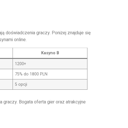
ają doświadczenia graczy. Poniżej znajduje się
ynami online.
Kasyno B
1200+
75% do 1800 PLN
5 opcji
 graczy. Bogata oferta gier oraz atrakcyjne