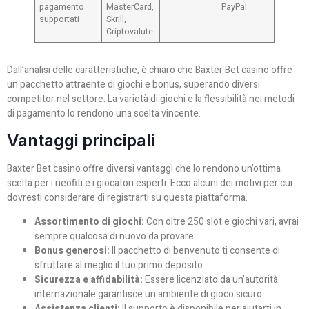
pagamento
MasterCard,
PayPal
supportati
Skrill,
Criptovalute
Dall’analisi delle caratteristiche, è chiaro che Baxter Bet casino offre
un pacchetto attraente di giochi e bonus, superando diversi
competitor nel settore. La varietà di giochi e la flessibilità nei metodi
di pagamento lo rendono una scelta vincente.
Vantaggi principali
Baxter Bet casino offre diversi vantaggi che lo rendono un’ottima
scelta per i neofiti e i giocatori esperti. Ecco alcuni dei motivi per cui
dovresti considerare di registrarti su questa piattaforma.
Assortimento di giochi:
Con oltre 250 slot e giochi vari, avrai
sempre qualcosa di nuovo da provare.
Bonus generosi:
Il pacchetto di benvenuto ti consente di
sfruttare al meglio il tuo primo deposito.
Sicurezza e affidabilità:
Essere licenziato da un’autorità
internazionale garantisce un ambiente di gioco sicuro.
Assistenza clienti:
Il supporto è disponibile per aiutarti in