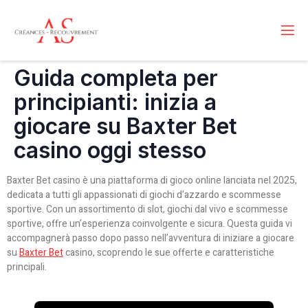
Guida completa per
principianti: inizia a
giocare su Baxter Bet
casino oggi stesso
Baxter Bet casino è una piattaforma di gioco online lanciata nel 2025,
dedicata a tutti gli appassionati di giochi d’azzardo e scommesse
sportive. Con un assortimento di slot, giochi dal vivo e scommesse
sportive, offre un’esperienza coinvolgente e sicura. Questa guida vi
accompagnerà passo dopo passo nell’avventura di iniziare a giocare
su
Baxter Bet
casino, scoprendo le sue offerte e caratteristiche
principali.