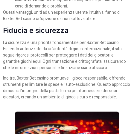
caso di domande o problemi.
Questi vantaggi, uniti ad un’esperienza utente intuitiva, fanno di
Baxter Bet casino un’opzione da non sottovalutare.
Fiducia e sicurezza
La sicurezza è una priorità fondamentale per Baxter Bet casino.
Essendo autorizzato da un’autorità di gioco internazionale, il sito
segue rigorosi protocolli per proteggere i dati dei giocatori e
garantire giochi equi. Ogni transazione è crittografata, assicurando
che le informazioni personali e finanziarie siano al sicuro.
Inoltre, Baxter Bet casino promuove il gioco responsabile, offrendo
strumenti per limitare le spese e l’auto-esclusione. Questo approccio
dimostra l’impegno della piattaforma per il benessere dei suoi
giocatori, creando un ambiente di gioco sicuro e responsabile.