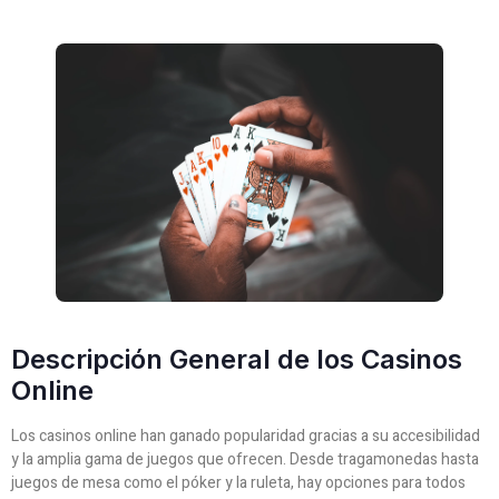
Descripción General de los Casinos
Online
Los casinos online han ganado popularidad gracias a su accesibilidad
y la amplia gama de juegos que ofrecen. Desde tragamonedas hasta
juegos de mesa como el póker y la ruleta, hay opciones para todos