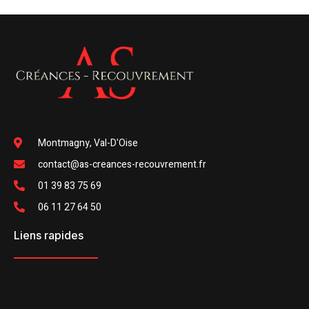
Montmagny, Val-D'Oise
contact@as-creances-recouvrement.fr
01 39 83 75 69
06 11 27 64 50
Liens rapides