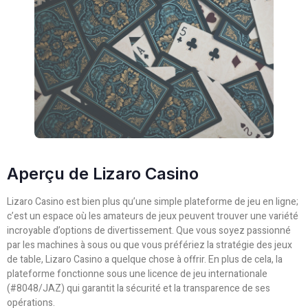
Aperçu de Lizaro Casino
Lizaro Casino est bien plus qu’une simple plateforme de jeu en ligne;
c’est un espace où les amateurs de jeux peuvent trouver une variété
incroyable d’options de divertissement. Que vous soyez passionné
par les machines à sous ou que vous préfériez la stratégie des jeux
de table, Lizaro Casino a quelque chose à offrir. En plus de cela, la
plateforme fonctionne sous une licence de jeu internationale
(#8048/JAZ) qui garantit la sécurité et la transparence de ses
opérations.