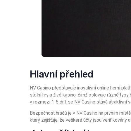
Hlavní přehled
NV Casino představuje inovativní online herní pla
stolní hry a živé kasino, čímž oslovuje různé typ
v rozmezí 1-5 dní, se NV Casino stává atraktivní v
Bezpečnost hráčů je v NV Casino na prvním místě
který zajišťuje, že veškeré účty jsou verifikovány