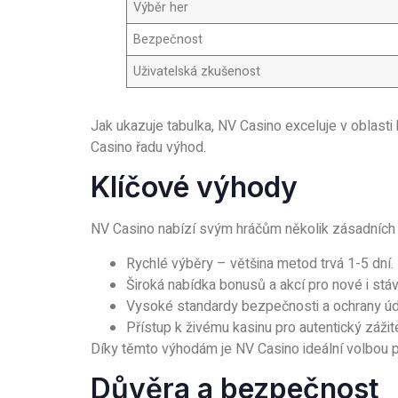
Výběr her
Bezpečnost
Uživatelská zkušenost
Jak ukazuje tabulka, NV Casino exceluje v oblasti be
Casino řadu výhod.
Klíčové výhody
NV Casino nabízí svým hráčům několik zásadních vý
Rychlé výběry – většina metod trvá 1-5 dní.
Široká nabídka bonusů a akcí pro nové i stáva
Vysoké standardy bezpečnosti a ochrany úd
Přístup k živému kasinu pro autentický zážite
Díky těmto výhodám je NV Casino ideální volbou p
Důvěra a bezpečnost