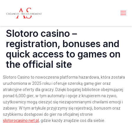
Slotoro casino –
registration, bonuses and
quick access to games on
the official site
Slotoro Casino to nowoczesna platforma hazardowa, która została
uruchomiona w 2025 roku i oferuje szeroką gamę gier oraz
atrakcyjne oferty dla graczy. Dzięki bogatej bibliotece obejmującej
ponad 6,000 gier, w tym automaty i opcje z krupierem na żywo,
użytkownicy mogą cieszyć się niezapomnianymi chwilami emocji i
zabawy. W tym artykule przyjrzymy się rejestracji, bonusom oraz
szybkiemu dostępowi do gier na oficjalnej stronie
slotorocasino.net.pl
, gdzie każdy znajdzie coś dla siebie.