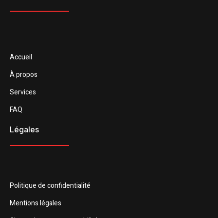
Accueil
À propos
Services
FAQ
Légales
Politique de confidentialité
Mentions légales