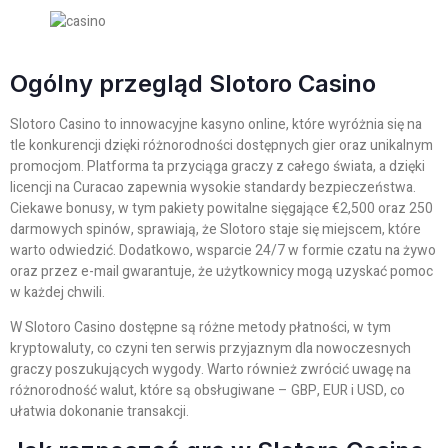
Ogólny przegląd Slotoro Casino
Slotoro Casino to innowacyjne kasyno online, które wyróżnia się na
tle konkurencji dzięki różnorodności dostępnych gier oraz unikalnym
promocjom. Platforma ta przyciąga graczy z całego świata, a dzięki
licencji na Curacao zapewnia wysokie standardy bezpieczeństwa.
Ciekawe bonusy, w tym pakiety powitalne sięgające €2,500 oraz 250
darmowych spinów, sprawiają, że Slotoro staje się miejscem, które
warto odwiedzić. Dodatkowo, wsparcie 24/7 w formie czatu na żywo
oraz przez e-mail gwarantuje, że użytkownicy mogą uzyskać pomoc
w każdej chwili.
W Slotoro Casino dostępne są różne metody płatności, w tym
kryptowaluty, co czyni ten serwis przyjaznym dla nowoczesnych
graczy poszukujących wygody. Warto również zwrócić uwagę na
różnorodność walut, które są obsługiwane – GBP, EUR i USD, co
ułatwia dokonanie transakcji.