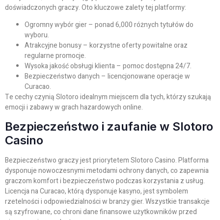
doświadczonych graczy. Oto kluczowe zalety tej platformy:
Ogromny wybór gier – ponad 6,000 różnych tytułów do
wyboru.
Atrakcyjne bonusy – korzystne oferty powitalne oraz
regularne promocje.
Wysoka jakość obsługi klienta – pomoc dostępna 24/7.
Bezpieczeństwo danych – licencjonowane operacje w
Curacao.
Te cechy czynią Slotoro idealnym miejscem dla tych, którzy szukają
emocji i zabawy w grach hazardowych online.
Bezpieczeństwo i zaufanie w Slotoro
Casino
Bezpieczeństwo graczy jest priorytetem Slotoro Casino. Platforma
dysponuje nowoczesnymi metodami ochrony danych, co zapewnia
graczom komfort i bezpieczeństwo podczas korzystania z usług.
Licencja na Curacao, którą dysponuje kasyno, jest symbolem
rzetelności i odpowiedzialności w branży gier. Wszystkie transakcje
są szyfrowane, co chroni dane finansowe użytkowników przed