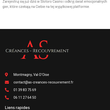
Zarejestruj się już dziś w Slotoro Casino i odkryj świat emocjonalnych
gier, które czekają na Ciebie na tej wyjątkowej platformie.
Montmagny, Val-D'Oise
contact@as-creances-recouvrement.fr
01 39 83 75 69
06 11 27 64 50
Liens rapides