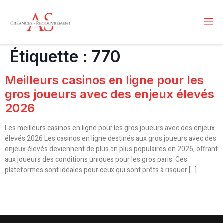
Étiquette :
770
Meilleurs casinos en ligne pour les
gros joueurs avec des enjeux élevés
2026
Les meilleurs casinos en ligne pour les gros joueurs avec des enjeux
élevés 2026 Les casinos en ligne destinés aux gros joueurs avec des
enjeux élevés deviennent de plus en plus populaires en 2026, offrant
aux joueurs des conditions uniques pour les gros paris. Ces
plateformes sont idéales pour ceux qui sont prêts à risquer […]