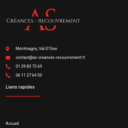
Montmagny, Val-D'Oise
contact@as-creances-recouvrement.fr
01 39 83 75 69
06 11 27 64 50
Liens rapides
Accueil