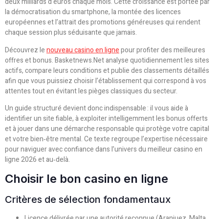
deux milliards d’euros chaque mois. Cette croissance est portée par
la démocratisation du smartphone, la montée des licences
européennes et l’attrait des promotions généreuses qui rendent
chaque session plus séduisante que jamais.
Découvrez le
nouveau casino en ligne
pour profiter des meilleures
offres et bonus. Basketnews.Net analyse quotidiennement les sites
actifs, compare leurs conditions et publie des classements détaillés
afin que vous puissiez choisir l’établissement qui correspond à vos
attentes tout en évitant les pièges classiques du secteur.
Un guide structuré devient donc indispensable : il vous aide à
identifier un site fiable, à exploiter intelligemment les bonus offerts
et à jouer dans une démarche responsable qui protège votre capital
et votre bien‑être mental. Ce texte regroupe l’expertise nécessaire
pour naviguer avec confiance dans l’univers du meilleur casino en
ligne 2026 et au‑delà.
Choisir le bon casino en ligne
Critères de sélection fondamentaux
Licence délivrée par une autorité reconnue (Aranjuez, Malta