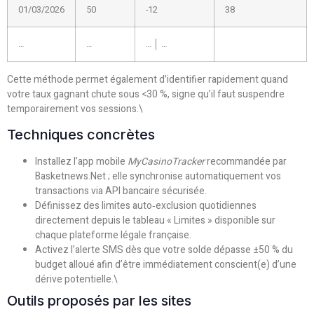
01/03/2026
50
-12
38
…
…
… │ …
Cette méthode permet également d’identifier rapidement quand
votre taux gagnant chute sous <30 %, signe qu’il faut suspendre
temporairement vos sessions.\
Techniques concrètes
Installez l’app mobile
MyCasinoTracker
recommandée par
Basketnews.Net ; elle synchronise automatiquement vos
transactions via API bancaire sécurisée.
Définissez des limites auto‑exclusion quotidiennes
directement depuis le tableau « Limites » disponible sur
chaque plateforme légale française.
Activez l’alerte SMS dès que votre solde dépasse ±50 % du
budget alloué afin d’être immédiatement conscient(e) d’une
dérive potentielle.\
Outils proposés par les sites