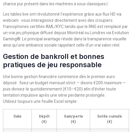
chance pur présent dans les machines à sous classiques.|
Les tables live ont révolutionné l’expérience grâce aux flux HD via
webcam : vous interagissez directement avec des croupiers
francophones certifiés AML/KYC tandis que le RNG est remplacé par
un vrai jeu physique diffusé depuis Montréal ou Londres via Evolution
Gaming®. Le principal avantage réside dans la transparence visuelle
ainsi qu’une ambiance sociale rappelant celle d’un vrai salon réel.
Gestion de bankroll et bonnes
pratiques de jeu responsable
Une bonne gestion financière commence dès le premier euro
déposé : fixez un budget mensuel strict — disons €200 maximum —
puis divisez-le quotidiennement (€10–€20) afin d’éviter toute
tentation impulsive après une série perdante prolongée.
Utilisez toujours une feuille Excel simple :
Date
Dépôt
Gain/perte
Solde cumulé
(€)
(€)
(€)