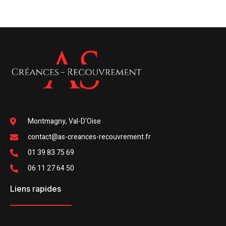
Montmagny, Val-D'Oise
contact@as-creances-recouvrement.fr
01 39 83 75 69
06 11 27 64 50
Liens rapides