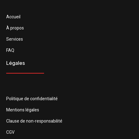
Accueil
À propos
Services
FAQ
Légales
Politique de confidentialité
Mentions légales
Clause de non-responsabilité
CGV