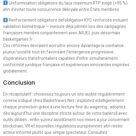
Uniformisation obligatoire du taux maximum RTP exigé (>95 %)
afin d’éviter toute concurrence déloyale entre États membres.
Renforcement obligatoire del’obligation KYC renforcée incluant
validation biométrique — mesure déjà pilotée lors des campagnes
françaises menées conjointement avec ARJEL puis désormais
basketgames.fr .
Ces réformes devraient accroître encore davantage la confiance
joueur/société tout en favorisant l’émergence progressive
d’opérateurs transfrontaliers capables d’offrir simultanément
conformité juridique française et expériences innovantes inspirées
globalement.
Conclusion
En récapitulatif : choisissez toujours un site audité régulièrement
comme indiqué chez Basketnews.Net ; exploitez intelligemment
chaque promotion grâce à une lecture fine du wagering ; adoptez
dès aujourd’hui une discipline stricte autour de votre bankroll avec
outils dédiés ; enfin suivez assidûment nos mises à jour concernant
blockchain, VR et nouvelles régulations européennes afin rester
acteur informé plutôt que simple spectateur.​ Consultez